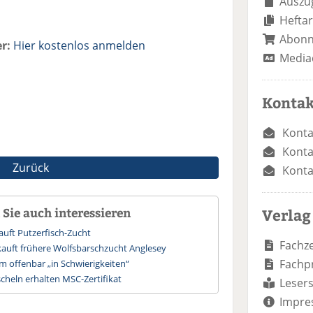
Auszug
Heftar
Abon
r:
Hier kostenlos anmelden
Media
Kontak
Konta
Konta
Zurück
Konta
Sie auch interessieren
Verlag
auft Putzerfisch-Zucht
Fachze
kauft frühere Wolfsbarschzucht Anglesey
Fachp
m offenbar „in Schwierigkeiten“
heln erhalten MSC-Zertifikat
Lesers
Impre