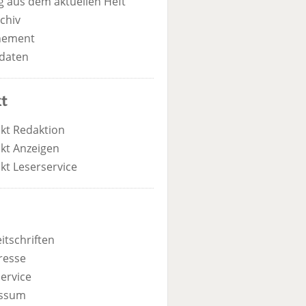
 aus dem aktuellen Heft
chiv
nement
daten
t
kt Redaktion
kt Anzeigen
kt Leserservice
itschriften
resse
ervice
ssum