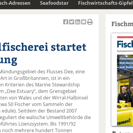
isch-Adressen
Seafoodstar
Fischwirtschafts-Gipfel
Fischm
Ar
Ar
Ar
Ar
Ar
ti
ti
ti
ti
ti
k
k
k
k
k
ischerei startet
el
el
el
el
el
a
t
a
p
D
ung
uf
wi
uf
er
ru
F
tt
Li
E
ck
Mündungsgebiet des Flusses Dee, eine
ac
er
n
m
e
Art in Großbritannien, ist in ein
e
n
k
ai
n
n Kriterien des Marine Stewardship
b
e
l
 Im „Dee Estuary“, dem Grenzgebiet
o
di
v
sten von Wales und der Wirral-Halbinsel
o
n
er
etwa 50 Fischer vom Sammeln der
k
te
se
edule). Seitdem der Bestand 2007
te
il
n
reguliert die walische Umweltbehörde die
il
e
d
eführtes Lizenzsystem. Bis 1991/92
e
n
e
ch noch mehrere hundert Tonnen
n
n