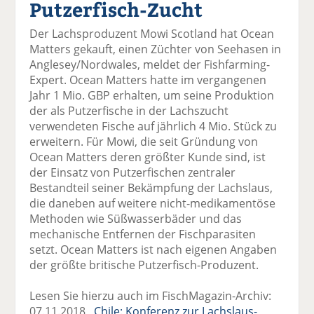
Putzerfisch-Zucht
el
el
el
el
el
a
t
a
p
D
Der Lachsproduzent Mowi Scotland hat Ocean
uf
wi
uf
er
ru
Matters gekauft, einen Züchter von Seehasen in
F
tt
Li
E
ck
Anglesey/Nordwales, meldet der Fishfarming-
ac
er
n
m
e
Expert. Ocean Matters hatte im vergangenen
e
n
k
ai
n
Jahr 1 Mio. GBP erhalten, um seine Produktion
b
e
l
der als Putzerfische in der Lachszucht
o
di
v
verwendeten Fische auf jährlich 4 Mio. Stück zu
o
n
er
erweitern. Für Mowi, die seit Gründung von
k
te
se
Ocean Matters deren größter Kunde sind, ist
te
il
n
der Einsatz von Putzerfischen zentraler
il
e
d
Bestandteil seiner Bekämpfung der Lachslaus,
e
n
e
die daneben auf weitere nicht-medikamentöse
n
n
Methoden wie Süßwasserbäder und das
mechanische Entfernen der Fischparasiten
setzt. Ocean Matters ist nach eigenen Angaben
der größte britische Putzerfisch-Produzent.
Lesen Sie hierzu auch im FischMagazin-Archiv:
07.11.2018
Chile: Konferenz zur Lachslaus-