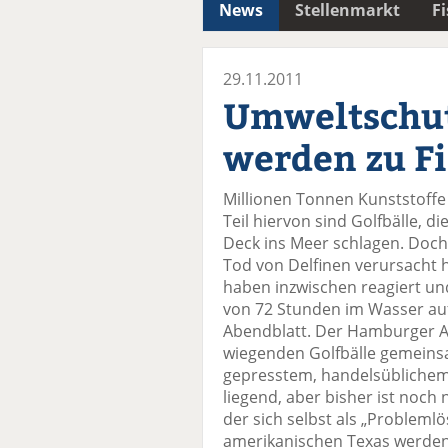
News
Stellenmarkt
F
29.11.2011
Umweltschut
werden zu Fi
Millionen Tonnen Kunststoffe 
Teil hiervon sind Golfbälle, d
Deck ins Meer schlagen. Doch 
Tod von Delfinen verursacht 
haben inzwischen reagiert und
von 72 Stunden im Wasser au
Abendblatt. Der Hamburger A
wiegenden Golfbälle gemeinsa
gepresstem, handelsüblichem F
liegend, aber bisher ist noc
der sich selbst als „Problemlö
amerikanischen Texas werden 