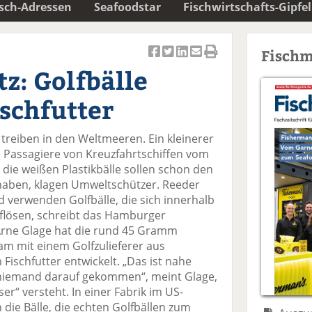
isch-Adressen
Seafoodstar
Fischwirtschafts-Gipfel
Fischm
Ar
Ar
Ar
Ar
Ar
z: Golfbälle
ti
ti
ti
ti
ti
k
k
k
k
k
schfutter
el
el
el
el
el
a
t
a
p
D
treiben in den Weltmeeren. Ein kleinerer
uf
wi
uf
er
ru
ie Passagiere von Kreuzfahrtschiffen vom
F
tt
Li
E
ck
die weißen Plastikbälle sollen schon den
ac
er
n
m
e
haben, klagen Umweltschützer. Reeder
e
n
k
ai
n
 verwenden Golfbälle, die sich innerhalb
b
e
l
flösen, schreibt das Hamburger
o
di
v
rne Glage hat die rund 45 Gramm
o
n
er
m mit einem Golfzulieferer aus
k
te
se
ischfutter entwickelt. „Das ist nahe
te
il
n
h niemand darauf gekommen“, meint Glage,
il
e
d
ser“ versteht. In einer Fabrik im US-
e
n
e
die Bälle, die echten Golfbällen zum
n
n