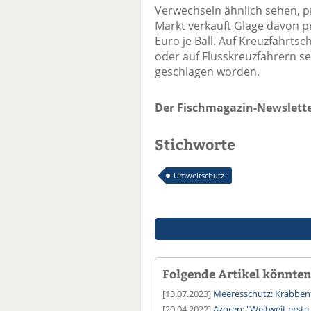
Verwechseln ähnlich sehen, p
Markt verkauft Glage davon pr
Euro je Ball. Auf Kreuzfahrtsc
oder auf Flusskreuzfahrern se
geschlagen worden.
Der Fischmagazin-Newslette
Stichworte
Umweltschutz
Folgende Artikel könnten 
[13.07.2023]
Meeresschutz: Krabbenfi
[20.04.2022]
Azoren: "Weltweit erste 