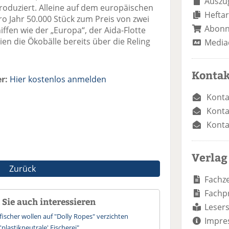
Auszug
roduziert. Alleine auf dem europäischen
Heftar
o Jahr 50.000 Stück zum Preis von zwei
Abon
hiffen wie der „Europa“, der Aida-Flotte
ien die Ökobälle bereits über die Reling
Media
Kontak
r:
Hier kostenlos anmelden
Konta
Konta
Konta
Verlag
Zurück
Fachze
Fachp
Sie auch interessieren
Lesers
scher wollen auf "Dolly Ropes" verzichten
Impre
'plastikneutrale' Fischerei"