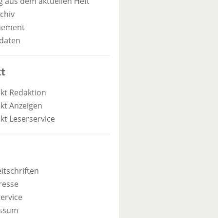
 aus dem aktuellen Heft
chiv
nement
daten
t
kt Redaktion
kt Anzeigen
kt Leserservice
itschriften
resse
ervice
ssum