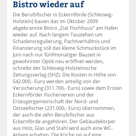
Bistro wieder auf
el
el
el
el
el
a
t
a
p
D
Die Berufsfischer in Eckernförde (Schleswig-
uf
wi
uf
er
ru
Holstein) bauen das im Oktober 2009
F
tt
Li
E
ck
abgebrannte Bistro „Dat Fischhuus“ am Hafen
ac
er
n
m
e
wieder auf. Nach langem Tauziehen um
e
n
k
ai
n
Schadensregulierung, Pachtverhältnis und
b
e
l
Finanzierung soll das kleine Schmuckstück im
o
di
v
Juni nach nur fünfmonatiger Bauzeit in
o
n
er
gewohnnter Optik neu eröffnet werden,
k
te
se
schreibt der Schleswig-Holsteinische
te
il
n
Zeitungsverlag (SHZ). Die Kosten in Höhe von
il
e
d
542.000,- Euro werden anteilig von der
e
n
e
Versicherung (311.700,- Euro) sowie dem Ersten
n
n
Eckernförder Fischerverein und der
Erzeugergemeinschaft der Nord- und
Ostseefischer (231.000,- Euro) übernommen,
der auch die zehn Berufsfischer aus
Eckernförde angehören. Der Gebäudekörper
aus Holz, Glas und Stahl wird auch eine WC-
Anlage erhalten. Die Küche sei auf eine