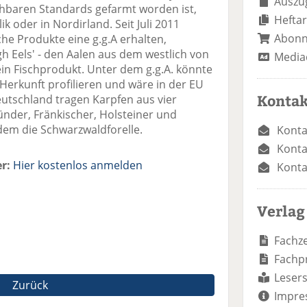
Auszug
hbaren Standards gefarmt worden ist,
Heftar
ik oder in Nordirland. Seit Juli 2011
Abon
che Produkte eine g.g.A erhalten,
h Eels' - den Aalen aus dem westlich von
Media
ein Fischprodukt. Unter dem g.g.A. könnte
 Herkunft profilieren und wäre in der EU
Kontak
eutschland tragen Karpfen aus vier
ründer, Fränkischer, Holsteiner und
dem die Schwarzwaldforelle.
Konta
Konta
r:
Hier kostenlos anmelden
Konta
Verlag
Fachze
Fachp
Lesers
Zurück
Impre