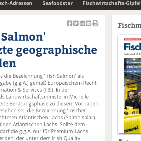
isch-Adressen
Seafoodstar
Fischwirtschafts-Gipfel
Fischm
Ar
Ar
Ar
Ar
Ar
h Salmon'
ti
ti
ti
ti
ti
k
k
k
k
k
zte geographische
el
el
el
el
el
a
t
a
p
D
den
uf
wi
uf
er
ru
F
tt
Li
E
ck
hs die Bezeichnung 'Irish Salmon' als
ac
er
n
m
e
gabe (g.g.A.) gemäß Europäischem Recht
e
n
k
ai
n
ation & Services (FIS). In der
b
e
l
s Landwirtschaftsministerin Michelle
o
di
v
weite Beratungsphase zu diesem Vorhaben
o
n
er
esehen sei, die Bezeichnung 'Irischer
k
te
se
üchteten Atlantischen Lachs (Salmo salar)
te
il
n
ilden Atlantischen Lachs. Sollte dem
il
e
d
darf die g.g.A. nur für Premium-Lachs
e
n
e
rden, der unter dem Irish Quality
n
n