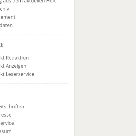
 aus dem aktuellen Heft
chiv
nement
daten
t
kt Redaktion
kt Anzeigen
kt Leserservice
itschriften
resse
ervice
ssum