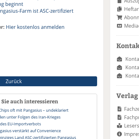
Auszug
ng beginnt
Heftar
ngasius-Farm ist ASC-zertifiziert
Abon
Media
r:
Hier kostenlos anmelden
Kontak
Konta
Konta
Konta
Zurück
Verlag
Sie auch interessieren
Fachze
Chips oft mit Pangasius – undeklariert
Fachp
en unter Folgen des Iran-Krieges
e des EU-Importverbots
Lesers
gasius verstärkt auf Convenience
Impre
einziges Land ASC-zertifizierten Pangasius