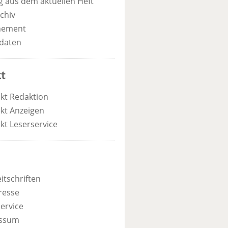
 aus dem aktuellen Heft
chiv
nement
daten
t
kt Redaktion
kt Anzeigen
kt Leserservice
itschriften
resse
ervice
ssum