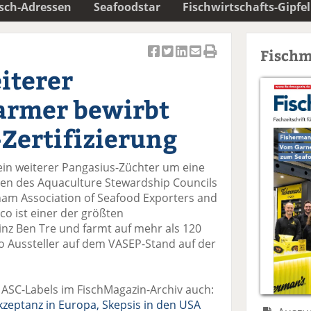
isch-Adressen
Seafoodstar
Fischwirtschafts-Gipfel
Fischm
Ar
Ar
Ar
Ar
Ar
iterer
ti
ti
ti
ti
ti
k
k
k
k
k
armer bewirbt
el
el
el
el
el
a
t
a
p
D
Zertifizierung
uf
wi
uf
er
ru
F
tt
Li
E
ck
ein weiterer Pangasius-Züchter um eine
ac
er
n
m
e
rien des Aquaculture Stewardship Councils
e
n
k
ai
n
tnam Association of Seafood Exporters and
b
e
l
o ist einer der größten
o
di
v
inz Ben Tre und farmt auf mehr als 120
o
n
er
o Aussteller auf dem VASEP-Stand auf der
k
te
se
te
il
n
il
e
d
 ASC-Labels im FischMagazin-Archiv auch:
e
n
e
zeptanz in Europa, Skepsis in den USA
n
n