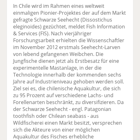
el
el
el
el
el
In Chile wird im Rahmen eines weltweit
a
t
a
p
D
einmaligen Pionier-Projektes der auf dem Markt
uf
wi
uf
er
ru
gefragte Schwarze Seehecht (Dissostichus
F
tt
Li
E
ck
eleginoides) gezüchtet, meldet Fish Information
ac
er
n
m
e
& Services (FIS). Nach vierjähriger
e
n
k
ai
n
Forschungsarbeit erhielten die Wissenschaftler
b
e
l
im November 2012 erstmals Seehecht-Larven
o
di
v
von lebend gefangenen Weibchen. Die
o
n
er
Jungfische dienen jetzt als Erstbesatz für eine
k
te
se
experimentelle Mastanlage, in der die
te
il
n
Technologie innerhalb der kommenden sechs
il
e
d
Jahre auf Industrieniveau gehoben werden soll.
e
n
e
Ziel sei es, die chilenische Aquakultur, die sich
n
n
zu 95 Prozent auf verschiedene Lachs- und
Forellenarten beschränkt, zu diversifizieren. Da
der Schwarze Seehecht - engl. Patagonian
toothfish oder Chilean seabass - aus
Wildfischerei einen Markt besitzt, versprechen
sich die Akteure von einer möglichen
Aquakultur des Fisches erhebliche