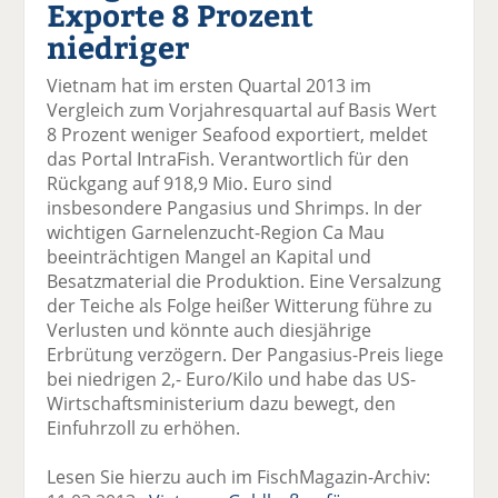
Exporte 8 Prozent
el
el
el
el
el
a
t
a
p
D
niedriger
uf
wi
uf
er
ru
F
tt
Li
E
ck
Vietnam hat im ersten Quartal 2013 im
ac
er
n
m
e
Vergleich zum Vorjahresquartal auf Basis Wert
e
n
k
ai
n
8 Prozent weniger Seafood exportiert, meldet
b
e
l
das Portal IntraFish. Verantwortlich für den
o
di
v
Rückgang auf 918,9 Mio. Euro sind
o
n
er
insbesondere Pangasius und Shrimps. In der
k
te
se
wichtigen Garnelenzucht-Region Ca Mau
te
il
n
beeinträchtigen Mangel an Kapital und
il
e
d
Besatzmaterial die Produktion. Eine Versalzung
e
n
e
der Teiche als Folge heißer Witterung führe zu
n
n
Verlusten und könnte auch diesjährige
Erbrütung verzögern. Der Pangasius-Preis liege
bei niedrigen 2,- Euro/Kilo und habe das US-
Wirtschaftsministerium dazu bewegt, den
Einfuhrzoll zu erhöhen.
Lesen Sie hierzu auch im FischMagazin-Archiv: