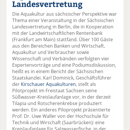
Landesvertretung
el
el
el
el
el
a
t
a
p
D
Die Aquakultur aus sächsischer Perspektive war
uf
wi
uf
er
ru
Thema einer Veranstaltung in der Sächsischen
F
tt
Li
E
ck
Landesvertretung in Berlin, die in Kooperation
ac
er
n
m
e
mit der Landwirtschaftlichen Rentenbank
e
n
k
ai
n
(Frankfurt am Main) stattfand. Über 100 Gäste
b
e
l
aus den Bereichen Banken und Wirtschaft,
o
di
v
Aquakultur und Verbraucher sowie
o
n
er
Wissenschaft und Verbänden verfolgten vier
k
te
se
Expertenvorträge und eine Podiumsdiskussion,
te
il
n
heißt es in einem Bericht der Sächsischen
il
e
d
Staatskanzlei. Karl Dominick, Geschäftsführer
e
n
e
der
Kirschauer Aquakulturen
, stellt als
n
n
Pilotprojekt im Freistaat Sachsen seine
Süßwasser-Kreislaufanlage vor, in der derzeit
Tilapia und Rotscherenkrebse produziert
werden. Ein anderes Piloprojekt präsentierte
Prof. Dr. Uwe Waller von der Hochschule für
Technik und Wirschaft (Saarbrücken): eine
Kreislaufanlage für Salzwasserfische, in der