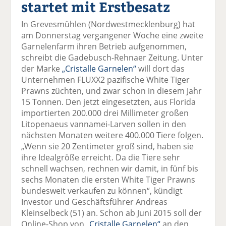
startet mit Erstbesatz
el
el
el
el
el
a
t
a
p
D
In Grevesmühlen (Nordwestmecklenburg) hat
uf
wi
uf
er
ru
am Donnerstag vergangener Woche eine zweite
F
tt
Li
E
ck
Garnelenfarm ihren Betrieb aufgenommen,
ac
er
n
m
e
schreibt die Gadebusch-Rehnaer Zeitung. Unter
e
n
k
ai
n
der Marke
„Cristalle Garnelen“
will dort das
b
e
l
Unternehmen FLUXX2 pazifische White Tiger
o
di
v
Prawns züchten, und zwar schon in diesem Jahr
o
n
er
15 Tonnen. Den jetzt eingesetzten, aus Florida
k
te
se
importierten 200.000 drei Millimeter großen
te
il
n
Litopenaeus vannamei-Larven sollen in den
il
e
d
nächsten Monaten weitere 400.000 Tiere folgen.
e
n
e
„Wenn sie 20 Zentimeter groß sind, haben sie
n
n
ihre Idealgröße erreicht. Da die Tiere sehr
schnell wachsen, rechnen wir damit, in fünf bis
sechs Monaten die ersten White Tiger Prawns
bundesweit verkaufen zu können“, kündigt
Investor und Geschäftsführer Andreas
Kleinselbeck (51) an. Schon ab Juni 2015 soll der
Online-Shop von
„Cristalle Garnelen“
an den