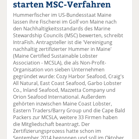
starten MSC-Verfahren
el
el
el
el
el
a
t
a
p
D
Hummerfischer im US-Bundesstaat Maine
uf
wi
uf
er
ru
lassen ihre Fischerei im Golf von Maine nach
F
tt
Li
E
ck
den Nachhaltigkeitsstandards des Marine
ac
er
n
m
e
Stewardship Councils (MSC) bewerten, schreibt
e
n
k
ai
n
IntraFish. Antragsteller ist die 'Vereinigung
b
e
l
nachhaltig zertifizierter Hummer in Maine'
o
di
v
(Maine Certified Sustainable Lobster
o
n
er
Association - MCSLA), die als Non-Profit-
k
te
se
Organisation von sieben Unternehmen
te
il
n
gegründet wurde: Cozy Harbor Seafood, Craig's
il
e
d
All Natural, East Coast Seafood, Garbo Lobster
e
n
e
Co., Inland Seafood, Mazzetta Company und
n
n
Orion Seafood International. Außerdem
gehörten inzwischen Maine Coast Lobster,
Eastern Traders/Barry Group und die Cape Bald
Packers zur MCSLA, weitere 33 Firmen haben
die Mitgliedschaft beantragt. Der
Zertifizierungsprozess hatte schon im
September 2014 begonnen und soll im Oktober