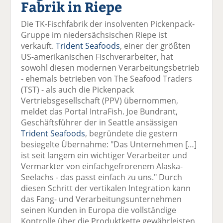
Fabrik in Riepe
el
el
el
el
el
a
t
a
p
D
Die TK-Fischfabrik der insolventen Pickenpack-
uf
wi
uf
er
ru
Gruppe im niedersächsischen Riepe ist
F
tt
Li
E
ck
verkauft.
Trident Seafoods
, einer der größten
ac
er
n
m
e
US-amerikanischen Fischverarbeiter, hat
e
n
k
ai
n
sowohl diesen modernen Verarbeitungsbetrieb
b
e
l
- ehemals betrieben von The Seafood Traders
o
di
v
(TST) - als auch die Pickenpack
o
n
er
Vertriebsgesellschaft (PPV) übernommen,
k
te
se
meldet das Portal IntraFish. Joe Bundrant,
te
il
n
Geschäftsführer der in Seattle ansässigen
il
e
d
Trident Seafoods
, begründete die gestern
e
n
e
besiegelte Übernahme: "Das Unternehmen […]
n
n
ist seit langem ein wichtiger Verarbeiter und
Vermarkter von einfachgefrorenem Alaska-
Seelachs - das passt einfach zu uns." Durch
diesen Schritt der vertikalen Integration kann
das Fang- und Verarbeitungsunternehmen
seinen Kunden in Europa die vollständige
Kontrolle über die Produktkette gewährleisten,