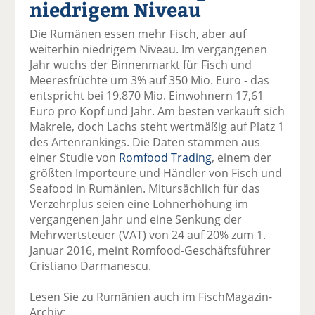
niedrigem Niveau
el
el
el
el
el
a
t
a
p
D
Die Rumänen essen mehr Fisch, aber auf
uf
wi
uf
er
ru
weiterhin niedrigem Niveau. Im vergangenen
F
tt
Li
E
ck
Jahr wuchs der Binnenmarkt für Fisch und
ac
er
n
m
e
Meeresfrüchte um 3% auf 350 Mio. Euro - das
e
n
k
ai
n
entspricht bei 19,870 Mio. Einwohnern 17,61
b
e
l
Euro pro Kopf und Jahr. Am besten verkauft sich
o
di
v
Makrele, doch Lachs steht wertmäßig auf Platz 1
o
n
er
des Artenrankings. Die Daten stammen aus
k
te
se
einer Studie von
Romfood Trading
, einem der
te
il
n
größten Importeure und Händler von Fisch und
il
e
d
Seafood in Rumänien. Mitursächlich für das
e
n
e
Verzehrplus seien eine Lohnerhöhung im
n
n
vergangenen Jahr und eine Senkung der
Mehrwertsteuer (VAT) von 24 auf 20% zum 1.
Januar 2016, meint Romfood-Geschäftsführer
Cristiano Darmanescu.
Lesen Sie zu Rumänien auch im FischMagazin-
Archiv: