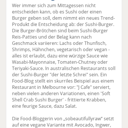
el
el
el
el
el
Wer immer sich zum Mittagessen nicht
a
t
a
p
D
entscheiden kann, ob es Sushi oder einen
uf
wi
uf
er
ru
Burger geben soll, dem nimmt ein neues Trend-
F
tt
Li
E
ck
Produkt die Entscheidung ab: der Sushi-Burger.
ac
er
n
m
e
Die Burger-Brötchen sind beim Sushi-Burger
e
n
k
ai
n
Reis-Patties und der Belag kann nach
b
e
l
Geschmack variieren: Lachs oder Thunfisch,
o
di
v
Shrimps, Hähnchen, vegetarisch oder vegan -
o
n
er
alles ist erlaubt, dazu eine würzige Sauce wie
k
te
se
Wasabi-Mayonnaise, Tomaten-Chutney oder
te
il
n
Teriyaki-Sauce. In australischen Restaurants soll
il
e
d
der Sushi-Burger "der letzte Schrei" sein. Ein
e
n
e
Food-Blog stellt ein skurriles Beispiel aus einem
n
n
Restaurant in Melbourne vor: "J Cafe" serviert,
neben vielen anderen Variationen, einen 'Soft
Shell Crab Sushi Burger' - frittierte Krabben,
eine feurige Sauce, dazu Salat.
Die Food-Bloggerin von „sobeautifullyraw“ setzt
auf eine vegane Variante mit Avocado, Ingwer,