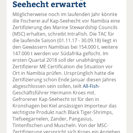
Seehecht erwartet
el
el
el
el
el
a
t
a
p
D
Möglicherweise noch im laufenden Jahr könnte
uf
wi
uf
er
ru
die Fischerei auf Kap-Seehecht vor Namibia eine
F
tt
Li
E
ck
Zertifizierung des Marine Stewardship Councils
ac
er
n
m
e
(MSC) erhalten, schreibt IntraFish. Die TAC für
e
n
k
ai
n
die laufende Saison (01.11.17 - 30.09.18) liegt in
b
e
l
den Gewässern Namibias bei 154.000 t, weitere
o
di
v
147.000 t werden vor Südafrika gefischt. Im
o
n
er
ersten Quartal 2018 soll der unabhängige
k
te
se
Zertifizierer ME Certification die Situation vor
te
il
n
Ort in Namibia prüfen. Ursprünglich hatte die
il
e
d
Zertifizierung schon Ende Januar diesen Jahres
e
n
e
abgeschlossen sein sollen, teilt
All-Fish
-
n
n
Geschäftsführer Hermann Kroes mit.
Gefrorener Kap-Seehecht ist für den in
Kronshagen bei Kiel ansässigen Importeur das
wichtigste Produkt nach Black Tiger-Shrimps,
Tiefseegarnelen, Zander, Pangasius,
Tintenfischen und Muscheln. Von der MSC-
Zertifizierung verspricht sich Kroes ein Anziehen