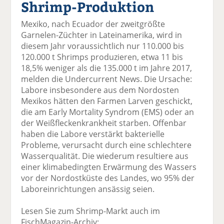
Shrimp-Produktion
el
el
el
el
el
a
t
a
p
D
Mexiko, nach Ecuador der zweitgrößte
uf
wi
uf
er
ru
Garnelen-Züchter in Lateinamerika, wird in
F
tt
Li
E
ck
diesem Jahr voraussichtlich nur 110.000 bis
ac
er
n
m
e
120.000 t Shrimps produzieren, etwa 11 bis
e
n
k
ai
n
18,5% weniger als die 135.000 t im Jahre 2017,
b
e
l
melden die Undercurrent News. Die Ursache:
o
di
v
Labore insbesondere aus dem Nordosten
o
n
er
Mexikos hätten den Farmen Larven geschickt,
k
te
se
die am Early Mortality Syndrom (EMS) oder an
te
il
n
der Weißfleckenkrankheit starben. Offenbar
il
e
d
haben die Labore verstärkt bakterielle
e
n
e
Probleme, verursacht durch eine schlechtere
n
n
Wasserqualität. Die wiederum resultiere aus
einer klimabedingten Erwärmung des Wassers
vor der Nordostküste des Landes, wo 95% der
Laboreinrichtungen ansässig seien.
Lesen Sie zum Shrimp-Markt auch im
FischMagazin-Archiv: