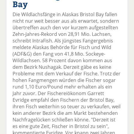
Bay
el
el
el
el
el
a
t
a
p
D
Die Wildlachsfänge in Alaskas Bristol Bay fallen
uf
wi
uf
er
ru
nicht nur weit besser aus als erwartet, sondern
F
tt
Li
E
ck
übertreffen auch den vor kurzem aufgestellten
ac
er
n
m
e
Zehn-Jahres-Rekord von 28,91 Mio. Lachsen,
e
n
k
ai
n
schreibt IntraFish. Als jüngstes Fangergebnis
b
e
l
meldete Alaskas Behörde für Fisch und Wild
o
di
v
(ADF&G) den Fang von 41,8 Mio. Sockeye-
o
n
er
Wildlachsen. 58 Prozent davon kommen aus
k
te
se
dem Bezirk Nushagak. Derzeit gäbe es keine
te
il
n
Probleme mit dem Verkauf der Fische. Trotz der
il
e
d
hohen Fangmengen würden die Fischer sogar
e
n
e
rund 1,10 Euro/Pound mehr erhalten als ein
n
n
Jahr zuvor. Der Fischereiökonom Garrett
Evridge empfahl den Fischern der Bristol Bay,
ihren Fisch weiterhin so teuer zu verkaufen, weil
kein anderer Bezirk die am Markt bestehenden
Nachfragelücken schließen könne. "Derzeit ist
es eine gute Zeit, Fischer in Bristol zu sein",
kommentierte Evridge. Vor knapp zwei Jahren