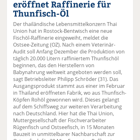
eröffnet Raffinerie für
el
el
el
el
el
a
t
a
p
D
Thunfisch-Öl
uf
wi
uf
er
ru
F
tt
Li
E
ck
Der thailändische Lebensmittelkonzern Thai
ac
er
n
m
e
Union hat in Rostock-Bentwisch eine neue
e
n
k
ai
n
Fischöl-Raffinerie eingeweiht, meldet die
b
e
l
Ostsee-Zeitung (OZ). Nach einem Veterinär-
o
di
v
Audit soll Anfang Dezember die Produktion von
o
n
er
täglich 20.000 Litern raffiniertem Thunfischöl
k
te
se
beginnen, das den Herstellern von
te
il
n
Babynahrung weltweit angeboten werden soll,
il
e
d
sagt Betriebsleiter Philipp Schröder (31). Das
e
n
e
Ausgangsprodukt stammt aus einer im Februar
n
n
in Thailand eröffneten Fabrik, wo aus Thunfisch-
Köpfen Rohöl gewonnen wird. Dieses gelangt
auf dem Schiffsweg zur weiteren Verarbeitung
nach Deutschland. Hier hat die Thai Union,
Muttergesellschaft der Fischverarbeiter
Rügenfisch und Ostseefisch, in 15 Monaten
Bauzeit in unmittelbarer Nachbarschaft zur