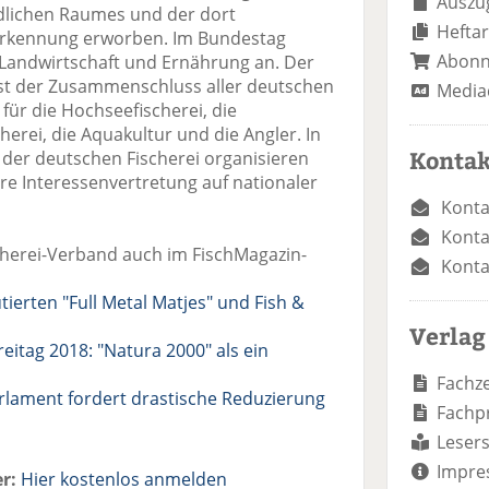
Auszug
ndlichen Raumes und der dort
Heftar
erkennung erworben. Im Bundestag
Abon
Landwirtschaft und Ernährung an. Der
ist der Zusammenschluss aller deutschen
Media
für die Hochseefischerei, die
cherei, die Aquakultur und die Angler. In
Kontak
der deutschen Fischerei organisieren
hre Interessenvertretung auf nationaler
Konta
Konta
herei-Verband auch im FischMagazin-
Konta
ierten "Full Metal Matjes" und Fish &
Verlag
eitag 2018: "Natura 2000" als ein
Fachze
lament fordert drastische Reduzierung
Fachp
Lesers
Impre
r:
Hier kostenlos anmelden