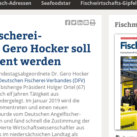
isch-Adressen
Seafoodstar
Fischwirtschafts-Gipfel
Fischm
Ar
Ar
Ar
Ar
Ar
scherei-
ti
ti
ti
ti
ti
k
k
k
k
k
 Gero Hocker soll
el
el
el
el
el
a
t
a
p
D
dent werden
uf
wi
uf
er
ru
F
tt
Li
E
ck
ndestagsabgeordnete Dr. Gero Hocker
ac
er
n
m
e
Deutschen Fischerei-Verbandes (DFV)
e
n
k
ai
n
 bisherige Präsident Holger Ortel (67)
b
e
l
 elf Jahren Tätigkeit aus
o
di
v
dergelegt. Im Januar 2019 wird die
o
n
er
mmentreten und einen neuen
k
te
se
wurde vom Deutschen Angelfischer-
te
il
n
n und fand schnell die Zustimmung der
il
e
d
erte Wirtschaftswissenschaftler aus
e
n
e
ts im niedersächsichen Landtag als
n
n