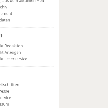
 aus dem aktuellen Heft
chiv
nement
daten
t
kt Redaktion
kt Anzeigen
kt Leserservice
itschriften
resse
ervice
ssum