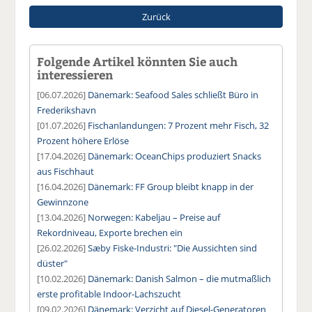
Zurück
Folgende Artikel könnten Sie auch
interessieren
[06.07.2026]
Dänemark: Seafood Sales schließt Büro in
Frederikshavn
[01.07.2026]
Fischanlandungen: 7 Prozent mehr Fisch, 32
Prozent höhere Erlöse
[17.04.2026]
Dänemark: OceanChips produziert Snacks
aus Fischhaut
[16.04.2026]
Dänemark: FF Group bleibt knapp in der
Gewinnzone
[13.04.2026]
Norwegen: Kabeljau – Preise auf
Rekordniveau, Exporte brechen ein
[26.02.2026]
Sæby Fiske-Industri: "Die Aussichten sind
düster"
[10.02.2026]
Dänemark: Danish Salmon – die mutmaßlich
erste profitable Indoor-Lachszucht
[09.02.2026]
Dänemark: Verzicht auf Diesel-Generatoren