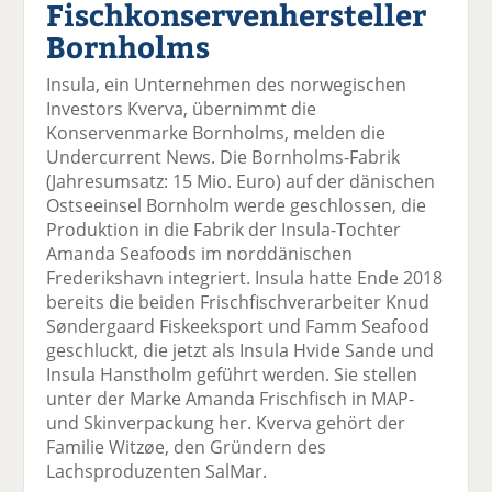
Fischkonservenhersteller
el
el
el
el
el
a
t
a
p
D
Bornholms
uf
wi
uf
er
ru
F
tt
Li
E
ck
Insula, ein Unternehmen des norwegischen
ac
er
n
m
e
Investors Kverva, übernimmt die
e
n
k
ai
n
Konservenmarke Bornholms, melden die
b
e
l
Undercurrent News. Die Bornholms-Fabrik
o
di
v
(Jahresumsatz: 15 Mio. Euro) auf der dänischen
o
n
er
Ostseeinsel Bornholm werde geschlossen, die
k
te
se
Produktion in die Fabrik der Insula-Tochter
te
il
n
Amanda Seafoods im norddänischen
il
e
d
Frederikshavn integriert. Insula hatte Ende 2018
e
n
e
bereits die beiden Frischfischverarbeiter Knud
n
n
Søndergaard Fiskeeksport und Famm Seafood
geschluckt, die jetzt als Insula Hvide Sande und
Insula Hanstholm geführt werden. Sie stellen
unter der Marke Amanda Frischfisch in MAP-
und Skinverpackung her. Kverva gehört der
Familie Witzøe, den Gründern des
Lachsproduzenten SalMar.