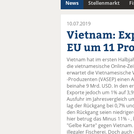
News
Stellenmarkt
F
10.07.2019
Vietnam: Exp
EU um 11 Pr
Vietnam hat im ersten Halbjah
die vietnamesische Online-Ze
erwartet die Vietnamesische 
-Produzenten (VASEP) einen A
beinahe 9 Mrd. USD. In den e
Exporte jedoch um 1% auf 3,9
Ausfuhr im Jahresvergleich um
lag der Rückgang bei 0,7% und
den Rückgang seien niedriger
hier betrug das Minus 11% - ,
"Gelbe Karte" gegen Vietnam.
illegaler Fischerei. Doch auch