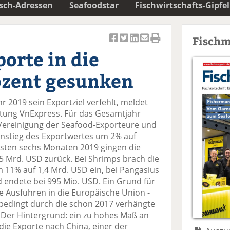
isch-Adressen
Seafoodstar
Fischwirtschafts-Gipfel
Fischm
Ar
Ar
Ar
Ar
Ar
orte in die
ti
ti
ti
ti
ti
k
k
k
k
k
ozent gesunken
el
el
el
el
el
a
t
a
p
D
r 2019 sein Exportziel verfehlt, meldet
uf
wi
uf
er
ru
itung VnExpress. Für das Gesamtjahr
F
tt
Li
E
ck
Vereinigung der Seafood-Exporteure und
ac
er
n
m
e
nstieg des Exportwertes um 2% auf
e
n
k
ai
n
rsten sechs Monaten 2019 gingen die
b
e
l
5 Mrd. USD zurück. Bei Shrimps brach die
o
di
v
 11% auf 1,4 Mrd. USD ein, bei Pangasius
o
n
er
 endete bei 995 Mio. USD. Ein Grund für
k
te
se
e Ausfuhren in die Europäische Union -
te
il
n
 bedingt durch die schon 2017 verhängte
il
e
d
 Der Hintergrund: ein zu hohes Maß an
e
n
e
 die Exporte nach China, einer der
n
n