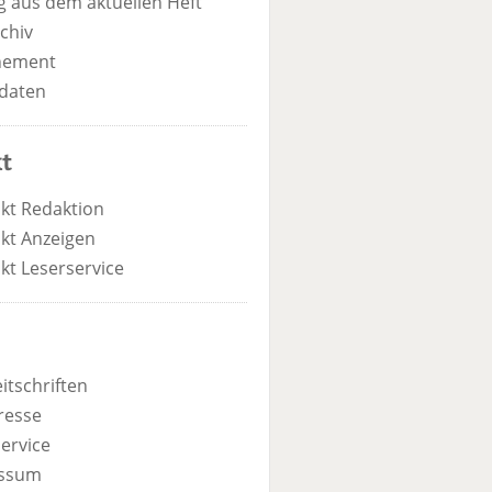
 aus dem aktuellen Heft
chiv
nement
daten
t
kt Redaktion
kt Anzeigen
kt Leserservice
itschriften
resse
ervice
ssum