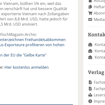
Auszug
r Vietnam, büßten 5% ein, weil das
Heftar
ien verschärft hat und bessere Qualität
Abon
r exportierte Vietnam nach Zollangaben
ert von 8,8 Mrd. USD, hatte jedoch für
Media
5 Mrd. USD anvisiert.
Kontak
 FischMagazin-Archiv:
unterzeichnen Freihandelsabkommen
Konta
us-Exporteure profitieren von hohen
Konta
n der EU die "Gelbe Karte"
Konta
r:
Hier kostenlos anmelden
Verlag
Fachze
Fachp
Lesers
Impre