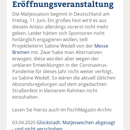
Eröffnungsveranstaltung
el
el
el
el
el
a
t
a
p
D
Die Matjessaison beginnt in Deutschland am
uf
wi
uf
er
ru
Freitag, 11. Juni. Ein großes Fest wird es aus
F
tt
Li
E
ck
diesem Anlass allerdings vorerst nicht mehr
ac
er
n
m
e
geben. Leider hätten sich Sponsoren nicht
e
n
k
ai
n
hinlänglich engagieren wollen, teilt
b
e
l
Projektleiterin Sabine Wedell von der
Messe
o
di
v
Bremen
mit. Zwar habe man Alternativen
o
n
er
erwogen, diese würden aber wegen der
k
te
se
unklaren Entwicklungen in der Coronavirus-
te
il
n
Pandemie für dieses Jahr nicht weiter verfolgt,
il
e
d
so Sabine Wedell. So wären die aktuell üblichen
e
n
e
Abstandsregelungen auf dem angedachten
n
n
Straßenfest in kleinerem Rahmen nicht
einzuhalten.
Lesen Sie hierzu auch im FischMagazin-Archiv:
03.04.2020
Glückstadt: Matjeswochen abgesagt
- und nicht verschoben