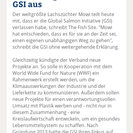
GSI aus
el
el
el
el
el
a
t
a
p
D
Der weltgrößte Lachszüchter Mowi teilt heute
uf
wi
uf
er
ru
mit, dass er die Global Salmon Initiative (GSI)
F
tt
Li
E
ck
verlassen habe, schreibt The Fish Site. "Mowi
ac
er
n
m
e
hat entschieden, dass es für sie an der Zeit sei,
e
n
k
ai
n
einen eigenen unabhängigen Weg zu gehen",
b
e
l
schreibt die GSI ohne weitergehende Erklärung.
o
di
v
o
n
er
Gleichzeitig kündigte der Verband neue
k
te
se
Projekte an. So solle in Kooperation mit dem
te
il
n
World Wide Fund for Nature (WWF) ein
il
e
d
Rahmenwerk erstellt werden, um die
e
n
e
Klimaauswirkungen der Industrie und der
n
n
Lieferkette zu kommunizieren. Außerdem sollen
neue Projekte für einen verantwortungsvollen
Umsatz mit Plastik werben und - nicht nur in
diesem Zusammenhang - eine
Kreislaufwirtschaft entwickeln, um ein gesundes
Lebensmittelsystem zu schaffen. Nach
Gründung 2013 hatte die GSI ihren Fokus auf