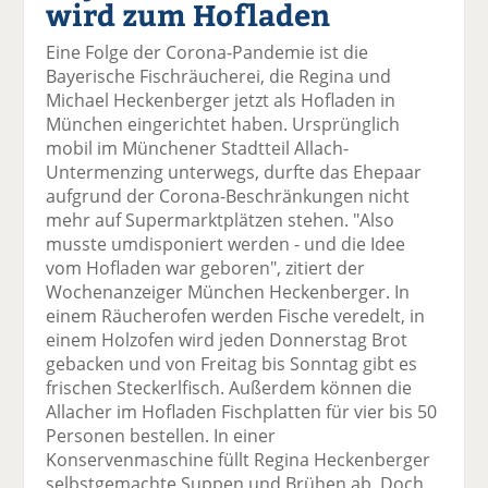
wird zum Hofladen
el
el
el
el
el
a
t
a
p
D
Eine Folge der Corona-Pandemie ist die
uf
wi
uf
er
ru
Bayerische Fischräucherei, die Regina und
F
tt
Li
E
ck
Michael Heckenberger jetzt als Hofladen in
ac
er
n
m
e
München eingerichtet haben. Ursprünglich
e
n
k
ai
n
mobil im Münchener Stadtteil Allach-
b
e
l
Untermenzing unterwegs, durfte das Ehepaar
o
di
v
aufgrund der Corona-Beschränkungen nicht
o
n
er
mehr auf Supermarktplätzen stehen. "Also
k
te
se
musste umdisponiert werden - und die Idee
te
il
n
vom Hofladen war geboren", zitiert der
il
e
d
Wochenanzeiger München Heckenberger. In
e
n
e
einem Räucherofen werden Fische veredelt, in
n
n
einem Holzofen wird jeden Donnerstag Brot
gebacken und von Freitag bis Sonntag gibt es
frischen Steckerlfisch. Außerdem können die
Allacher im Hofladen Fischplatten für vier bis 50
Personen bestellen. In einer
Konservenmaschine füllt Regina Heckenberger
selbstgemachte Suppen und Brühen ab. Doch