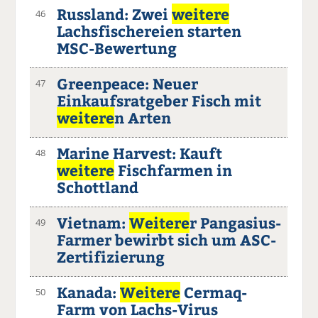
Russland: Zwei
weitere
46
Lachsfischereien starten
MSC-Bewertung
Greenpeace: Neuer
47
Einkaufsratgeber Fisch mit
weitere
n Arten
Marine Harvest: Kauft
48
weitere
Fischfarmen in
Schottland
Vietnam:
Weitere
r Pangasius-
49
Farmer bewirbt sich um ASC-
Zertifizierung
Kanada:
Weitere
Cermaq-
50
Farm von Lachs-Virus