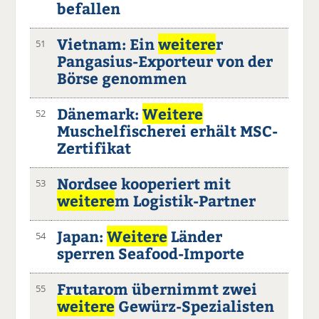
befallen
Vietnam: Ein
weitere
r
51
Pangasius-Exporteur von der
Börse genommen
Dänemark:
Weitere
52
Muschelfischerei erhält MSC-
Zertifikat
Nordsee kooperiert mit
53
weitere
m Logistik-Partner
Japan:
Weitere
Länder
54
sperren Seafood-Importe
Frutarom übernimmt zwei
55
weitere
Gewürz-Spezialisten