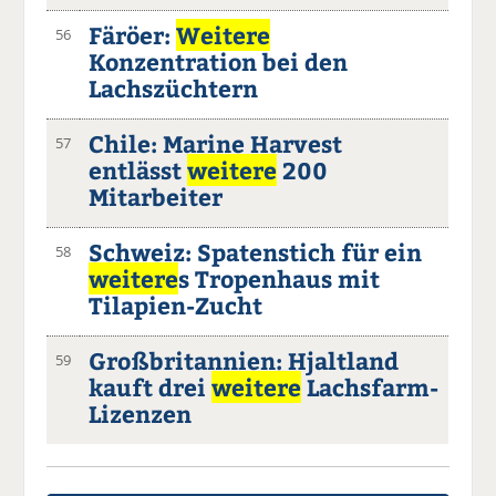
Färöer:
Weitere
56
Konzentration bei den
Lachszüchtern
Chile: Marine Harvest
57
entlässt
weitere
200
Mitarbeiter
Schweiz: Spatenstich für ein
58
weitere
s Tropenhaus mit
Tilapien-Zucht
Großbritannien: Hjaltland
59
kauft drei
weitere
Lachsfarm-
Lizenzen