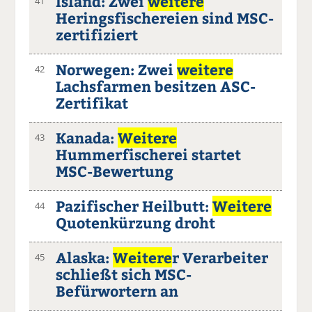
Island: Zwei
weitere
41
Heringsfischereien sind MSC-
zertifiziert
Norwegen: Zwei
weitere
42
Lachsfarmen besitzen ASC-
Zertifikat
Kanada:
Weitere
43
Hummerfischerei startet
MSC-Bewertung
Pazifischer Heilbutt:
Weitere
44
Quotenkürzung droht
Alaska:
Weitere
r Verarbeiter
45
schließt sich MSC-
Befürwortern an