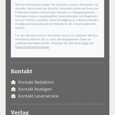
Mit Ihrer Anmeldung erhalten Sie kostenlos unseren Newsletter mit
aktuellen Nachrichten der Branche. Außerdem dürfen wir Ihnen per
E-Mail auch weitere interessante Hinweise zu Verlagsangeboten,
Umfragen sowie zu ausgewählten Veranstaltungen und Angeboten
unserer Partner zusenden. Diese Einwilligung ist selbstverständlich
freiwillig und kann jederzeit mit Wirkung für die Zukunft widerrufen
werden.
Für den Versand unserer Newsletter nutzen wir rapidmail. Mit Ihrer
Anmeldung stimmen Sie zu, dass die eingegebenen Daten an
rapidmail übermittelt werden. Beachten Sie bitte deren
AGB
und
Datenschutzbestimmungen
.
Kontakt
Kontakt Redaktion
Kontakt Anzeigen
Kontakt Leserservice
Verlag