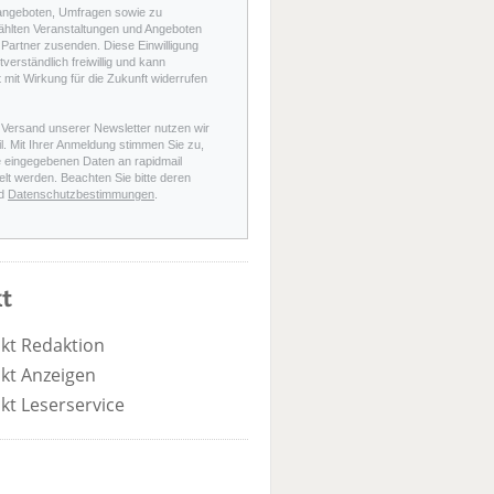
angeboten, Umfragen sowie zu
hlten Veranstaltungen und Angeboten
Partner zusenden. Diese Einwilligung
stverständlich freiwillig und kann
t mit Wirkung für die Zukunft widerrufen
 Versand unserer Newsletter nutzen wir
l. Mit Ihrer Anmeldung stimmen Sie zu,
e eingegebenen Daten an rapidmail
elt werden. Beachten Sie bitte deren
d
Datenschutzbestimmungen
.
t
kt Redaktion
kt Anzeigen
kt Leserservice