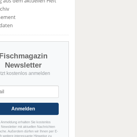
 aus dem aktuellen Heft
chiv
nement
daten
Fischmagazin
Newsletter
etzt kostenlos anmelden
Anmelden
r Anmeldung erhalten Sie kostenlos
Newsletter mit aktuellen Nachrichten
nche. Außerdem dürfen wir Ihnen per E-
h weitere interessante Hinweise zu