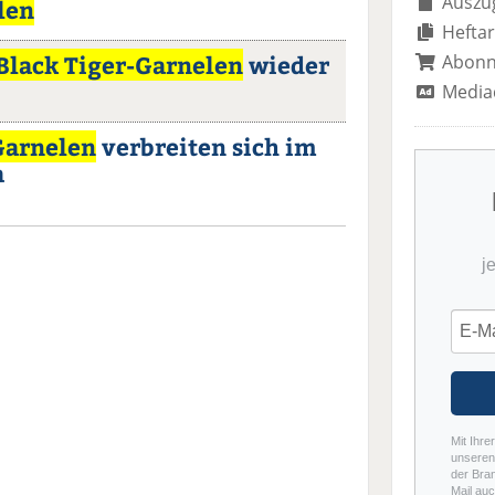
Auszug
len
Heftar
Black Tiger-Garnelen
wieder
Abon
Media
Garnelen
verbreiten sich im
a
j
Mit Ihre
unseren 
der Bra
Mail auc