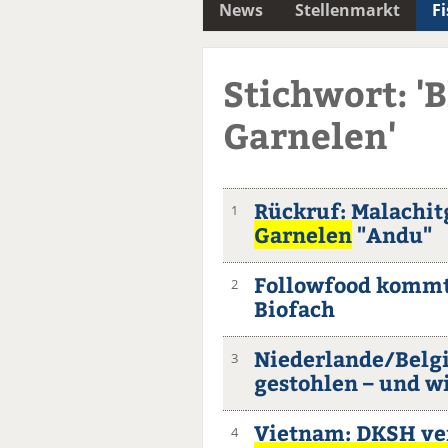
News
Stellenmarkt
F
Stichwort: 'B
Garnelen'
Rückruf: Malachit
1
Garnelen
"Andu"
Followfood kommt
2
Biofach
Niederlande/Belg
3
gestohlen – und 
Vietnam: DKSH ver
4