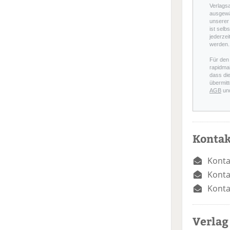
Verlags
ausgewä
unserer 
ist selb
jederzei
werden.
Für den
rapidmai
dass di
übermitt
AGB
un
Kontak
Konta
Konta
Konta
Verlag