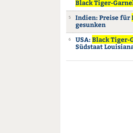
Black Tiger-Garne
Indien: Preise für
5
gesunken
USA:
Black Tiger-
6
Südstaat Louisian