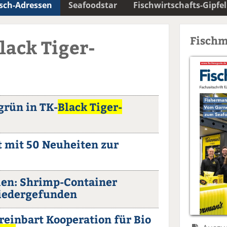
isch-Adressen
Seafoodstar
Fischwirtschafts-Gipfel
Fischm
lack Tiger-
grün in TK-
Black Tiger-
 mit 50 Neuheiten zur
ien: Shrimp-Container
wiedergefunden
einbart Kooperation für Bio