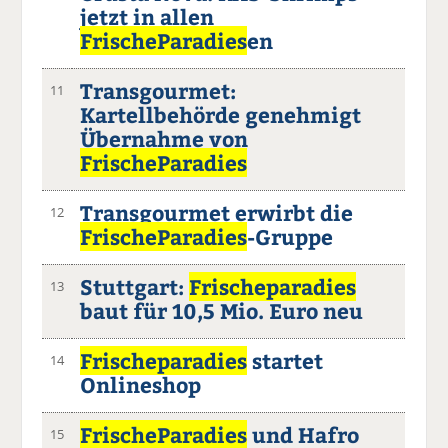
jetzt in allen
FrischeParadies
en
Transgourmet:
11
Kartellbehörde genehmigt
Übernahme von
FrischeParadies
Transgourmet erwirbt die
12
FrischeParadies
-Gruppe
Stuttgart:
Frischeparadies
13
baut für 10,5 Mio. Euro neu
Frischeparadies
startet
14
Onlineshop
FrischeParadies
und Hafro
15