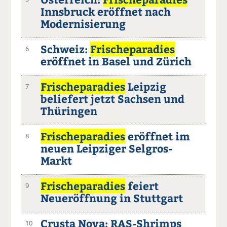
Innsbruck eröffnet nach
Modernisierung
Schweiz:
Frischeparadies
6
eröffnet in Basel und Zürich
Frischeparadies
Leipzig
7
beliefert jetzt Sachsen und
Thüringen
Frischeparadies
eröffnet im
8
neuen Leipziger Selgros-
Markt
Frischeparadies
feiert
9
Neueröffnung in Stuttgart
Crusta Nova: RAS-Shrimps
10