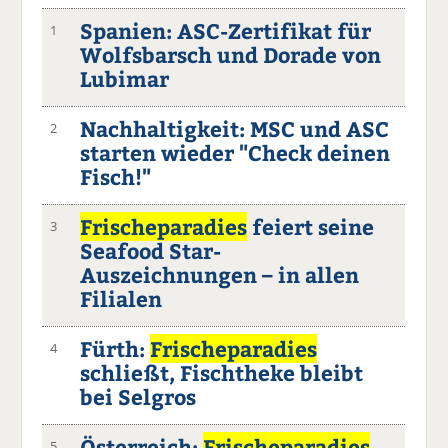
Spanien: ASC-Zertifikat für
1
Wolfsbarsch und Dorade von
Lubimar
Nachhaltigkeit: MSC und ASC
2
starten wieder "Check deinen
Fisch!"
Frischeparadies
feiert seine
3
Seafood Star-
Auszeichnungen – in allen
Filialen
Fürth:
Frischeparadies
4
schließt, Fischtheke bleibt
bei Selgros
Österreich:
Frischeparadies
5