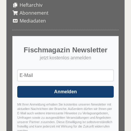
Heftarchiv
Abonnement
Mediadaten
Fischmagazin Newsletter
jetzt kostenlos anmelden
Anmelden
Mit Ihrer Anmeldung erhalten Sie kostenlos unseren Newsletter mit
aktuellen Nachrichten der Branche. Außerdem dürfen wir Ihnen per
E-Mail auch weitere interessante Hinweise zu Verlagsangeboten,
Umfragen sowie zu ausgewählten Veranstaltungen und Angeboten
unserer Partner zusenden. Diese Einwilligung ist selbstverständlich
freiwillig und kann jederzeit mit Wirkung für die Zukunft widerrufen
werden.