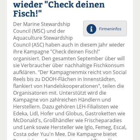
wieder "Check deinen
el
el
el
el
el
a
t
a
p
D
Fisch!"
uf
wi
uf
er
ru
F
tt
Li
E
ck
Der Marine Stewardship
ac
er
n
m
e
Firmeninfos
Council (MSC) und der
e
n
k
ai
n
Aquaculture Stewardship
b
e
l
Council (ASC) haben auch in diesem Jahr wieder
o
di
v
ihre Kampagne "Check deinen Fisch!"
o
n
er
organisiert. Den gesamten September über will
k
te
se
sie Verbraucher über nachhaltige Fischkonsum
te
il
n
aufklären. "Der Kampagnenmix reicht von Social
il
e
d
Reels bis zu DOOH-Flächen in Innenstädten,
e
n
e
flankiert von Handelskooperationen", teilen die
n
n
Organisatoren mit. Unterstützt wird die
Kampagne von zahlreichen Händlern und
Herstellern. Dazu gehören LEH-Filialisten wie
Edeka, Lidl, Hofer und Globus, Gastroketten wie
McDonald's, Großhändler wie Frischeparadies
und Lenk sowie Hersteller wie Iglo, Femeg, Escal,
Costa oder Yuu'n Mee. Die Kampagne bietet