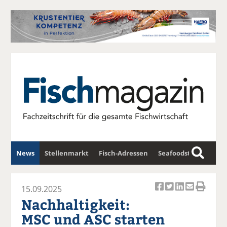
News
Stellenmarkt
Fisch-Adressen
Seafoodstar
S
u
Fischwirtschafts-Gipfel
Newsletter
c
15.09.2025
Ar
Ar
Ar
Ar
Ar
h
Nachhaltigkeit:
ti
ti
ti
ti
ti
e
MSC und ASC starten
k
k
k
k
k