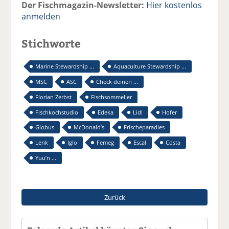
Der Fischmagazin-Newsletter:
Hier kostenlos
anmelden
Stichworte
Marine Stewardship ...
Aquaculture Stewardship ...
MSC
ASC
Check deinen ...
Florian Zerbst
Fischsommelier
Fischkochstudio
Edeka
Lidl
Hofer
Globus
McDonald’s
Frischeparadies
Lenk
Iglo
Femeg
Escal
Costa
Yuu’n ...
Zurück