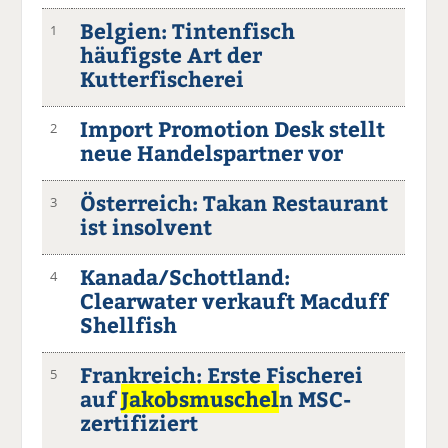
Belgien: Tintenfisch
1
häufigste Art der
Kutterfischerei
Import Promotion Desk stellt
2
neue Handelspartner vor
Österreich: Takan Restaurant
3
ist insolvent
Kanada/Schottland:
4
Clearwater verkauft Macduff
Shellfish
Frankreich: Erste Fischerei
5
auf
Jakobsmuschel
n MSC-
zertifiziert