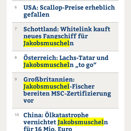
USA: Scallop-Preise erheblich
6
gefallen
Schottland: Whitelink kauft
7
neues Fangschiff für
Jakobsmuschel
n
Österreich: Lachs-Tatar und
8
Jakobsmuschel
n „to go“
Großbritannien:
9
Jakobsmuschel
-Fischer
bereiten MSC-Zertifizierung
vor
China: Ölkatastrophe
10
vernichtet
Jakobsmuschel
n
für 16 Mio. Euro