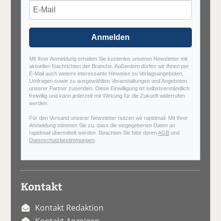
Anmelden
Mit Ihrer Anmeldung erhalten Sie kostenlos unseren Newsletter mit
aktuellen Nachrichten der Branche. Außerdem dürfen wir Ihnen per
E-Mail auch weitere interessante Hinweise zu Verlagsangeboten,
Umfragen sowie zu ausgewählten Veranstaltungen und Angeboten
unserer Partner zusenden. Diese Einwilligung ist selbstverständlich
freiwillig und kann jederzeit mit Wirkung für die Zukunft widerrufen
werden.
Für den Versand unserer Newsletter nutzen wir rapidmail. Mit Ihrer
Anmeldung stimmen Sie zu, dass die eingegebenen Daten an
rapidmail übermittelt werden. Beachten Sie bitte deren
AGB
und
Datenschutzbestimmungen
.
Kontakt
Kontakt Redaktion
Kontakt Anzeigen