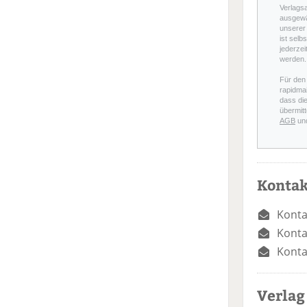
Verlags
ausgewä
unserer 
ist selb
jederzei
werden.
Für den
rapidmai
dass di
übermitt
AGB
un
Kontak
Konta
Konta
Konta
Verlag