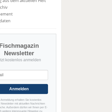
 aus dem aktuellen Heft
chiv
nement
daten
Fischmagazin
Newsletter
etzt kostenlos anmelden
Anmelden
r Anmeldung erhalten Sie kostenlos
Newsletter mit aktuellen Nachrichten
nche. Außerdem dürfen wir Ihnen per E-
h weitere interessante Hinweise zu