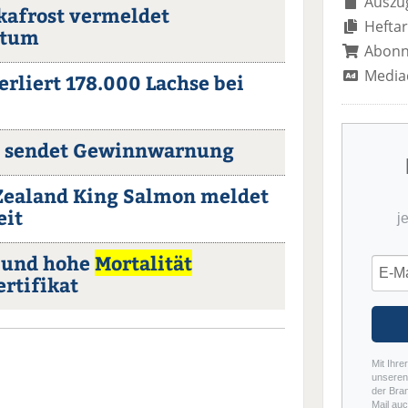
Auszug
kkafrost vermeldet
Heftar
stum
Abon
Media
rliert 178.000 Lachse bei
st sendet Gewinnwarnung
Zealand King Salmon meldet
eit
j
e und hohe
Mortalität
rtifikat
Mit Ihre
unseren 
der Bra
Mail auc