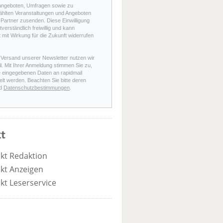
angeboten, Umfragen sowie zu
hlten Veranstaltungen und Angeboten
Partner zusenden. Diese Einwilligung
stverständlich freiwillig und kann
t mit Wirkung für die Zukunft widerrufen
 Versand unserer Newsletter nutzen wir
l. Mit Ihrer Anmeldung stimmen Sie zu,
e eingegebenen Daten an rapidmail
elt werden. Beachten Sie bitte deren
d
Datenschutzbestimmungen
.
t
kt Redaktion
kt Anzeigen
kt Leserservice