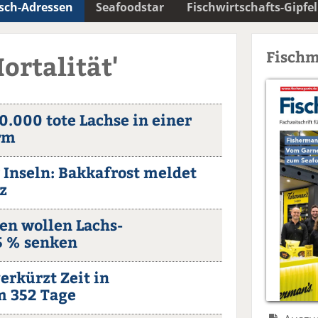
isch-Adressen
Seafoodstar
Fischwirtschafts-Gipfel
Fischm
ortalität'
0.000 tote Lachse in einer
rm
 Inseln: Bakkafrost meldet
z
en wollen Lachs-
 5 % senken
erkürzt Zeit in
 352 Tage