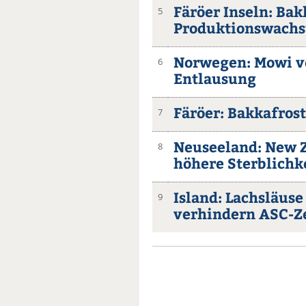
Färöer Inseln: Ba
5
Produktionswach
Norwegen: Mowi ve
6
Entlausung
Färöer: Bakkafro
7
Neuseeland: New 
8
höhere Sterblichk
Island: Lachsläus
9
verhindern ASC-Ze