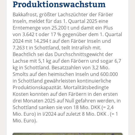
Produktionswachstum
el
el
el
el
el
a
t
a
p
D
Bakkafrost, größter Lachszüchter der Färöer
uf
wi
uf
er
ru
Inseln, meldet für das 1. Quartal 2025 eine
F
tt
Li
E
ck
Erntemenge von 25.200 t und damit ein Plus
ac
er
n
m
e
von 3.642 t oder 17 % gegenüber dem 1. Quartal
e
n
k
ai
n
2024 mit 14.294 t auf den Färöer Inseln und
b
e
l
7.263 t in Schottland, teilt IntraFish mit.
o
di
v
Beachtlich sei das Durchschnittsgewicht der
o
n
er
Lachse mit 5,1 kg auf den Färöern und sogar 6,7
k
te
se
kg in Schottland. Besatzzahlen von 3,2 Mio.
te
il
n
Smolts auf den heimischen Inseln und 600.000
il
e
d
in Schottland gewährleisten kontinuierliche
e
n
e
Produktionskapazität. Mortalitätsbedingte
n
n
Kosten konnten auf den Färöern in den ersten
drei Monaten 2025 auf Null gefahren werden, in
Schottland sanken sie von 18 Mio. DKK (= 2,4
Mio. Euro) in I/2024 auf zuletzt 8 Mio. DKK . (= 1
Mio. Euro).