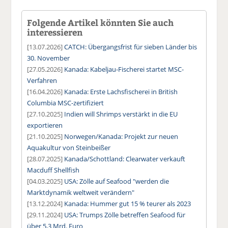
Folgende Artikel könnten Sie auch
interessieren
[13.07.2026]
CATCH: Übergangsfrist für sieben Länder bis
30. November
[27.05.2026]
Kanada: Kabeljau-Fischerei startet MSC-
Verfahren
[16.04.2026]
Kanada: Erste Lachsfischerei in British
Columbia MSC-zertifiziert
[27.10.2025]
Indien will Shrimps verstärkt in die EU
exportieren
[21.10.2025]
Norwegen/Kanada: Projekt zur neuen
Aquakultur von Steinbeißer
[28.07.2025]
Kanada/Schottland: Clearwater verkauft
Macduff Shellfish
[04.03.2025]
USA: Zölle auf Seafood "werden die
Marktdynamik weltweit verändern"
[13.12.2024]
Kanada: Hummer gut 15 % teurer als 2023
[29.11.2024]
USA: Trumps Zölle betreffen Seafood für
über 5,3 Mrd. Euro