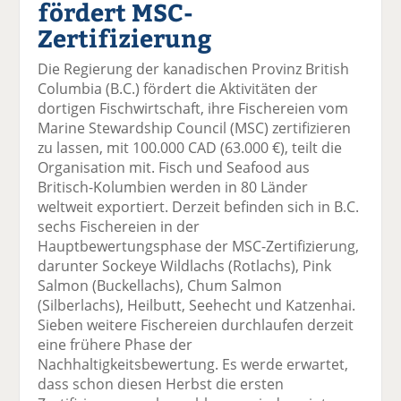
fördert MSC-
el
el
el
el
el
a
t
a
p
D
Zertifizierung
uf
wi
uf
er
ru
F
tt
Li
E
ck
Die Regierung der kanadischen Provinz British
ac
er
n
m
e
Columbia (B.C.) fördert die Aktivitäten der
e
n
k
ai
n
dortigen Fischwirtschaft, ihre Fischereien vom
b
e
l
Marine Stewardship Council (MSC) zertifizieren
o
di
v
zu lassen, mit 100.000 CAD (63.000 €), teilt die
o
n
er
Organisation mit. Fisch und Seafood aus
k
te
se
Britisch-Kolumbien werden in 80 Länder
te
il
n
weltweit exportiert. Derzeit befinden sich in B.C.
il
e
d
sechs Fischereien in der
e
n
e
Hauptbewertungsphase der MSC-Zertifizierung,
n
n
darunter Sockeye Wildlachs (Rotlachs), Pink
Salmon (Buckellachs), Chum Salmon
(Silberlachs), Heilbutt, Seehecht und Katzenhai.
Sieben weitere Fischereien durchlaufen derzeit
eine frühere Phase der
Nachhaltigkeitsbewertung. Es werde erwartet,
dass schon diesen Herbst die ersten