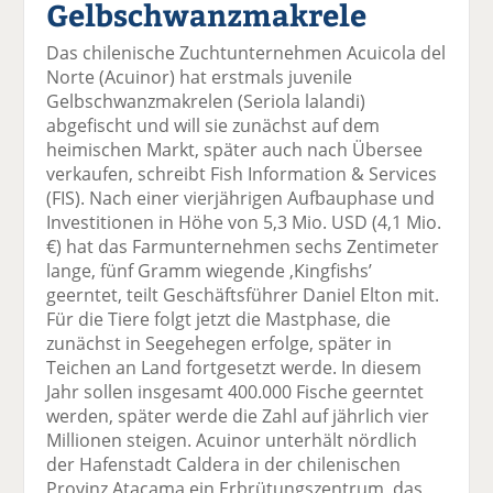
Gelbschwanzmakrele
el
el
el
el
el
a
t
a
p
D
Das chilenische Zuchtunternehmen Acuicola del
uf
wi
uf
er
ru
Norte (Acuinor) hat erstmals juvenile
F
tt
Li
E
ck
Gelbschwanzmakrelen (Seriola lalandi)
ac
er
n
m
e
abgefischt und will sie zunächst auf dem
e
n
k
ai
n
heimischen Markt, später auch nach Übersee
b
e
l
verkaufen, schreibt Fish Information & Services
o
di
v
(FIS). Nach einer vierjährigen Aufbauphase und
o
n
er
Investitionen in Höhe von 5,3 Mio. USD (4,1 Mio.
k
te
se
€) hat das Farmunternehmen sechs Zentimeter
te
il
n
lange, fünf Gramm wiegende ‚Kingfishs’
il
e
d
geerntet, teilt Geschäftsführer Daniel Elton mit.
e
n
e
Für die Tiere folgt jetzt die Mastphase, die
n
n
zunächst in Seegehegen erfolge, später in
Teichen an Land fortgesetzt werde. In diesem
Jahr sollen insgesamt 400.000 Fische geerntet
werden, später werde die Zahl auf jährlich vier
Millionen steigen. Acuinor unterhält nördlich
der Hafenstadt Caldera in der chilenischen
Provinz Atacama ein Erbrütungszentrum, das