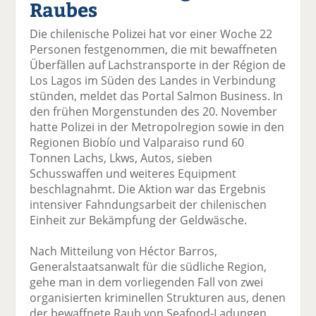
Raubes
el
el
el
el
el
a
t
a
p
D
Die chilenische Polizei hat vor einer Woche 22
uf
wi
uf
er
ru
Personen festgenommen, die mit bewaffneten
F
tt
Li
E
ck
Überfällen auf Lachstransporte in der Région de
ac
er
n
m
e
Los Lagos im Süden des Landes in Verbindung
e
n
k
ai
n
stünden, meldet das Portal Salmon Business. In
b
e
l
den frühen Morgenstunden des 20. November
o
di
v
hatte Polizei in der Metropolregion sowie in den
o
n
er
Regionen Biobío und Valparaiso rund 60
k
te
se
Tonnen Lachs, Lkws, Autos, sieben
te
il
n
Schusswaffen und weiteres Equipment
il
e
d
beschlagnahmt. Die Aktion war das Ergebnis
e
n
e
intensiver Fahndungsarbeit der chilenischen
n
n
Einheit zur Bekämpfung der Geldwäsche.
Nach Mitteilung von Héctor Barros,
Generalstaatsanwalt für die südliche Region,
gehe man in dem vorliegenden Fall von zwei
organisierten kriminellen Strukturen aus, denen
der bewaffnete Raub von Seafood-Ladungen,