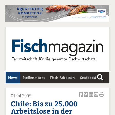
News
Stellenmarkt
Fisch-Adressen
Seafoodstar
S
u
Fischwirtschafts-Gipfel
Newsletter
c
01.04.2009
Ar
Ar
Ar
Ar
Ar
h
Chile: Bis zu 25.000
ti
ti
ti
ti
ti
e
Arbeitslose in der
k
k
k
k
k