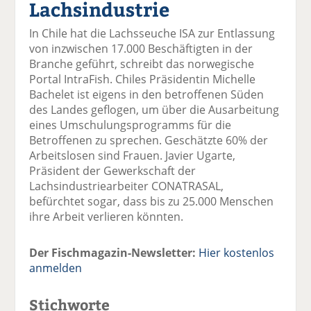
Lachsindustrie
el
el
el
el
el
a
t
a
p
D
In Chile hat die Lachsseuche ISA zur Entlassung
uf
wi
uf
er
ru
von inzwischen 17.000 Beschäftigten in der
F
tt
Li
E
ck
Branche geführt, schreibt das norwegische
ac
er
n
m
e
Portal IntraFish. Chiles Präsidentin Michelle
e
n
k
ai
n
Bachelet ist eigens in den betroffenen Süden
b
e
l
des Landes geflogen, um über die Ausarbeitung
o
di
v
eines Umschulungsprogramms für die
o
n
er
Betroffenen zu sprechen. Geschätzte 60% der
k
te
se
Arbeitslosen sind Frauen. Javier Ugarte,
te
il
n
Präsident der Gewerkschaft der
il
e
d
Lachsindustriearbeiter CONATRASAL,
e
n
e
befürchtet sogar, dass bis zu 25.000 Menschen
n
n
ihre Arbeit verlieren könnten.
Der Fischmagazin-Newsletter:
Hier kostenlos
anmelden
Stichworte