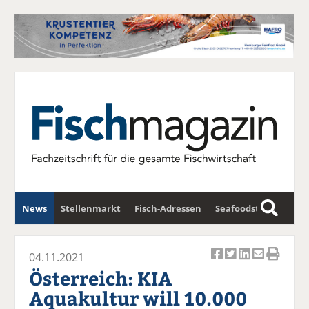
News
Stellenmarkt
Fisch-Adressen
Seafoodstar
S
u
Fischwirtschafts-Gipfel
Newsletter
c
04.11.2021
Ar
Ar
Ar
Ar
Ar
h
Österreich: KIA
ti
ti
ti
ti
ti
e
Aquakultur will 10.000
k
k
k
k
k