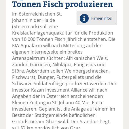
Tonnen Fisch produzieren
el
el
el
el
el
a
t
a
p
D
Im österreichischen St.
uf
wi
uf
er
ru
Firmeninfos
Johann in der Haide
F
tt
Li
E
ck
(Steiermark) soll eine
ac
er
n
m
e
Kreislaufanlagenaquakultur für die Produktion
e
n
k
ai
n
von 10.000 Tonnen Fisch jährlich entstehen. Die
b
e
l
KIA-Aquafarm will nach Mitteilung auf der
o
di
v
eigenen Internetseite ein breites
o
n
er
Artenspektrum züchten: Afrikanischen Wels,
k
te
se
Zander, Garnelen, Niltilapia, Pangasius und
te
il
n
Störe. Außerdem sollen Weinbergschnecken,
il
e
d
Fischwurst, Dünger, Futterpellets und die
e
n
e
Schwarze Soldatenfliege produziert werden. Der
n
n
Investor Kazan Investment Alliance will nach
Angaben der in Österreich erscheinenden
Kleinen Zeitung in St. Johann 40 Mio. Euro
investieren. Geplant ist die Anlage auf einem im
Besitz der Stadtgemeinde befindlichen
Grundstück im Ghartwald. Der Standort liegt
gut 62 km nordöstlich von Graz.