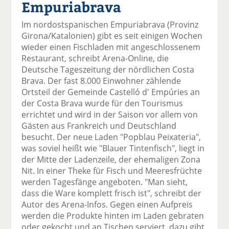
Empuriabrava
el
el
el
el
el
a
t
a
p
D
Im nordostspanischen Empuriabrava (Provinz
uf
wi
uf
er
ru
Girona/Katalonien) gibt es seit einigen Wochen
F
tt
Li
E
ck
wieder einen Fischladen mit angeschlossenem
ac
er
n
m
e
Restaurant, schreibt Arena-Online, die
e
n
k
ai
n
Deutsche Tageszeitung der nördlichen Costa
b
e
l
Brava. Der fast 8.000 Einwohner zählende
o
di
v
Ortsteil der Gemeinde Castelló d' Empúries an
o
n
er
der Costa Brava wurde für den Tourismus
k
te
se
errichtet und wird in der Saison vor allem von
te
il
n
Gästen aus Frankreich und Deutschland
il
e
d
besucht. Der neue Laden "Popblau Peixateria",
e
n
e
was soviel heißt wie "Blauer Tintenfisch", liegt in
n
n
der Mitte der Ladenzeile, der ehemaligen Zona
Nit. In einer Theke für Fisch und Meeresfrüchte
werden Tagesfänge angeboten. "Man sieht,
dass die Ware komplett frisch ist", schreibt der
Autor des Arena-Infos. Gegen einen Aufpreis
werden die Produkte hinten im Laden gebraten
oder gekocht und an Tischen serviert, dazu gibt