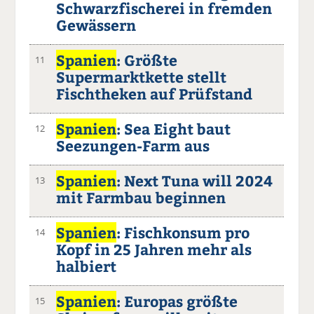
Schwarzfischerei in fremden
Gewässern
Spanien
: Größte
11
Supermarktkette stellt
Fischtheken auf Prüfstand
Spanien
: Sea Eight baut
12
Seezungen-Farm aus
Spanien
: Next Tuna will 2024
13
mit Farmbau beginnen
Spanien
: Fischkonsum pro
14
Kopf in 25 Jahren mehr als
halbiert
Spanien
: Europas größte
15