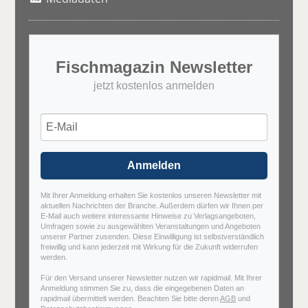
Fischmagazin Newsletter
jetzt kostenlos anmelden
Anmelden
Mit Ihrer Anmeldung erhalten Sie kostenlos unseren Newsletter mit
aktuellen Nachrichten der Branche. Außerdem dürfen wir Ihnen per
E-Mail auch weitere interessante Hinweise zu Verlagsangeboten,
Umfragen sowie zu ausgewählten Veranstaltungen und Angeboten
unserer Partner zusenden. Diese Einwilligung ist selbstverständlich
freiwillig und kann jederzeit mit Wirkung für die Zukunft widerrufen
werden.
Für den Versand unserer Newsletter nutzen wir rapidmail. Mit Ihrer
Anmeldung stimmen Sie zu, dass die eingegebenen Daten an
rapidmail übermittelt werden. Beachten Sie bitte deren
AGB
und