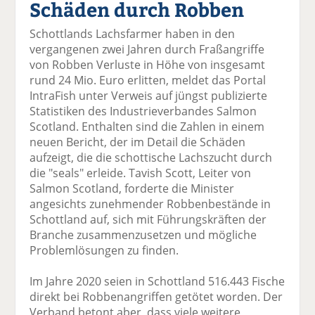
Schäden durch Robben
el
el
el
el
el
a
t
a
p
D
Schottlands Lachsfarmer haben in den
uf
wi
uf
er
ru
vergangenen zwei Jahren durch Fraßangriffe
F
tt
Li
E
ck
von Robben Verluste in Höhe von insgesamt
ac
er
n
m
e
rund 24 Mio. Euro erlitten, meldet das Portal
e
n
k
ai
n
IntraFish unter Verweis auf jüngst publizierte
b
e
l
Statistiken des Industrieverbandes Salmon
o
di
v
Scotland. Enthalten sind die Zahlen in einem
o
n
er
neuen Bericht, der im Detail die Schäden
k
te
se
aufzeigt, die die schottische Lachszucht durch
te
il
n
die "seals" erleide. Tavish Scott, Leiter von
il
e
d
Salmon Scotland, forderte die Minister
e
n
e
angesichts zunehmender Robbenbestände in
n
n
Schottland auf, sich mit Führungskräften der
Branche zusammenzusetzen und mögliche
Problemlösungen zu finden.
Im Jahre 2020 seien in Schottland 516.443 Fische
direkt bei Robbenangriffen getötet worden. Der
Verband betont aber, dass viele weitere