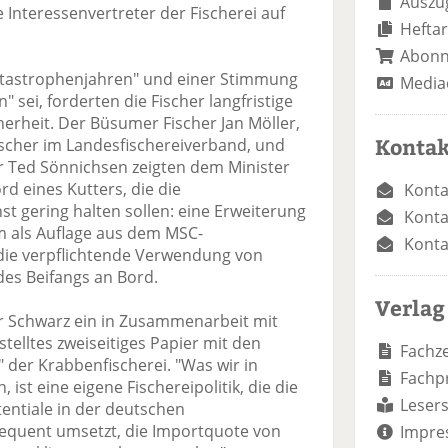
Auszug
Interessenvertreter der Fischerei auf
Heftar
Abon
Katastrophenjahren" und einer Stimmung
Media
" sei, forderten die Fischer langfristige
herheit. Der Büsumer Fischer Jan Möller,
Kontak
ischer im Landesfischereiverband, und
r Ted Sönnichsen zeigten dem Minister
 eines Kutters, die die
Konta
 gering halten sollen: eine Erweiterung
Konta
 als Auflage aus dem MSC-
Konta
e verpflichtende Verwendung von
des Beifangs an Bord.
Verlag
r Schwarz ein in Zusammenarbeit mit
lltes zweiseitiges Papier mit den
Fachze
 der Krabbenfischerei. "Was wir in
Fachp
ist eine eigene Fischereipolitik, die die
Lesers
entiale in der deutschen
equent umsetzt, die Importquote von
Impre