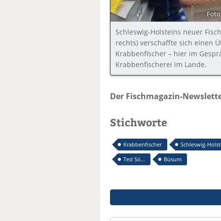
Foto
Schleswig-Holsteins neuer Fisc
rechts) verschaffte sich einen Ü
Krabbenfischer – hier im Gesprä
Krabbenfischerei im Lande.
Der Fischmagazin-Newslette
Stichworte
Krabbenfischer
Schleswig-Holst
Ted Sö...
Büsum