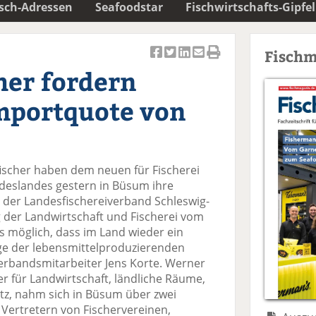
isch-Adressen
Seafoodstar
Fischwirtschafts-Gipfel
Fischm
Ar
Ar
Ar
Ar
Ar
her fordern
ti
ti
ti
ti
ti
k
k
k
k
k
Importquote von
el
el
el
el
el
a
t
a
p
D
uf
wi
uf
er
ru
F
tt
Li
E
ck
ischer haben dem neuen für Fischerei
ac
er
n
m
e
deslandes gestern in Büsum ihre
e
n
k
ai
n
t der Landesfischereiverband Schleswig-
b
e
l
g der Landwirtschaft und Fischerei vom
o
di
v
möglich, dass im Land wieder ein
o
n
er
nge der lebensmittelproduzierenden
k
te
se
 Verbandsmitarbeiter Jens Korte. Werner
te
il
n
er für Landwirtschaft, ländliche Räume,
il
e
d
z, nahm sich in Büsum über zwei
e
n
e
 Vertretern von Fischervereinen,
n
n