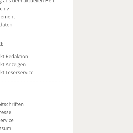
 aus dem aktuellen Heft
chiv
nement
daten
t
kt Redaktion
kt Anzeigen
kt Leserservice
itschriften
resse
ervice
ssum