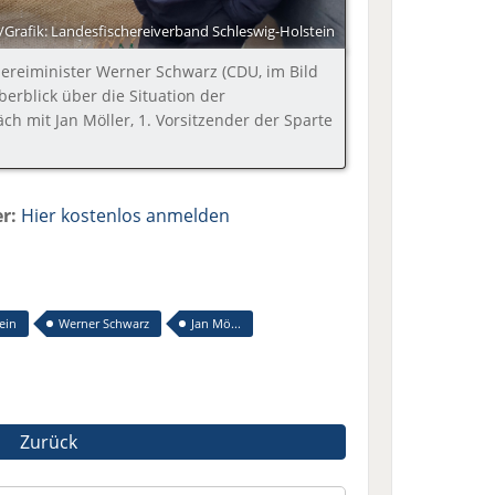
/Grafik: Landesfischereiverband Schleswig-Holstein
hereiminister Werner Schwarz (CDU, im Bild
berblick über die Situation der
ch mit Jan Möller, 1. Vorsitzender der Sparte
r:
Hier kostenlos anmelden
ein
Werner Schwarz
Jan Mö...
Zurück