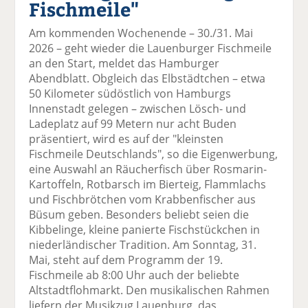
Fischmeile"
el
el
el
el
el
a
t
a
p
D
Am kommenden Wochenende – 30./31. Mai
uf
wi
uf
er
ru
2026 – geht wieder die Lauenburger Fischmeile
F
tt
Li
E
ck
an den Start, meldet das Hamburger
ac
er
n
m
e
Abendblatt. Obgleich das Elbstädtchen – etwa
e
n
k
ai
n
50 Kilometer südöstlich von Hamburgs
b
e
l
Innenstadt gelegen – zwischen Lösch- und
o
di
v
Ladeplatz auf 99 Metern nur acht Buden
o
n
er
präsentiert, wird es auf der "kleinsten
k
te
se
Fischmeile Deutschlands", so die Eigenwerbung,
te
il
n
eine Auswahl an Räucherfisch über Rosmarin-
il
e
d
Kartoffeln, Rotbarsch im Bierteig, Flammlachs
e
n
e
und Fischbrötchen vom Krabbenfischer aus
n
n
Büsum geben. Besonders beliebt seien die
Kibbelinge, kleine panierte Fischstückchen in
niederländischer Tradition. Am Sonntag, 31.
Mai, steht auf dem Programm der 19.
Fischmeile ab 8:00 Uhr auch der beliebte
Altstadtflohmarkt. Den musikalischen Rahmen
liefern der Musikzug Lauenburg, das