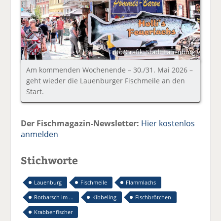
Foto/Grafik: Stadt Lauenburg
Am kommenden Wochenende – 30./31. Mai 2026 –
geht wieder die Lauenburger Fischmeile an den
Start.
Der Fischmagazin-Newsletter:
Hier kostenlos
anmelden
Stichworte
Lauenburg
Fischmeile
Flammlachs
Rotbarsch im ...
Kibbeling
Fischbrötchen
Krabbenfischer