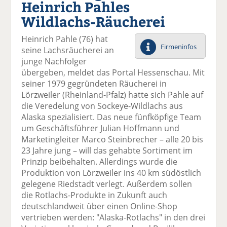
Heinrich Pahles
el
el
el
el
el
a
t
a
p
D
Wildlachs-Räucherei
uf
wi
uf
er
ru
F
tt
Li
E
ck
Heinrich Pahle (76) hat
ac
er
n
m
e
Firmeninfos
seine Lachsräucherei an
e
n
k
ai
n
junge Nachfolger
b
e
l
übergeben, meldet das Portal Hessenschau. Mit
o
di
v
seiner 1979 gegründeten Räucherei in
o
n
er
Lörzweiler (Rheinland-Pfalz) hatte sich Pahle auf
k
te
se
die Veredelung von Sockeye-Wildlachs aus
te
il
n
Alaska spezialisiert. Das neue fünfköpfige Team
il
e
d
um Geschäftsführer Julian Hoffmann und
e
n
e
Marketingleiter Marco Steinbrecher – alle 20 bis
n
n
23 Jahre jung – will das gehabte Sortiment im
Prinzip beibehalten. Allerdings wurde die
Produktion von Lörzweiler ins 40 km südöstlich
gelegene Riedstadt verlegt. Außerdem sollen
die Rotlachs-Produkte in Zukunft auch
deutschlandweit über einen Online-Shop
vertrieben werden: "Alaska-Rotlachs" in den drei