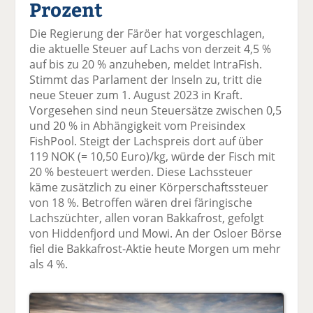
Prozent
el
el
el
el
el
a
t
a
p
D
Die Regierung der Färöer hat vorgeschlagen,
uf
wi
uf
er
ru
die aktuelle Steuer auf Lachs von derzeit 4,5 %
F
tt
Li
E
ck
auf bis zu 20 % anzuheben, meldet IntraFish.
ac
er
n
m
e
Stimmt das Parlament der Inseln zu, tritt die
e
n
k
ai
n
neue Steuer zum 1. August 2023 in Kraft.
b
e
l
Vorgesehen sind neun Steuersätze zwischen 0,5
o
di
v
und 20 % in Abhängigkeit vom Preisindex
o
n
er
FishPool. Steigt der Lachspreis dort auf über
k
te
se
119 NOK (= 10,50 Euro)/kg, würde der Fisch mit
te
il
n
20 % besteuert werden. Diese Lachssteuer
il
e
d
käme zusätzlich zu einer Körperschaftssteuer
e
n
e
von 18 %. Betroffen wären drei färingische
n
n
Lachszüchter, allen voran Bakkafrost, gefolgt
von Hiddenfjord und Mowi. An der Osloer Börse
fiel die Bakkafrost-Aktie heute Morgen um mehr
als 4 %.