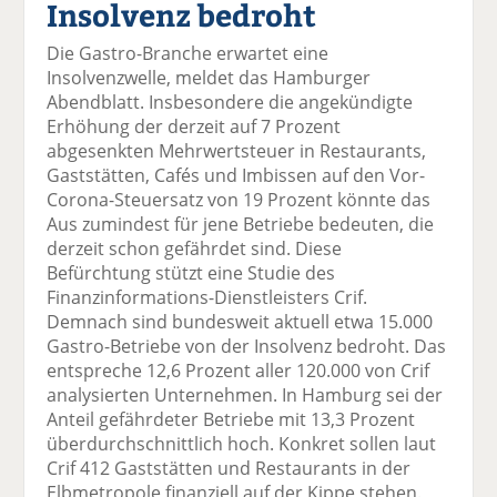
Insolvenz bedroht
el
el
el
el
el
a
t
a
p
D
Die Gastro-Branche erwartet eine
uf
wi
uf
er
ru
Insolvenzwelle, meldet das Hamburger
F
tt
Li
E
ck
Abendblatt. Insbesondere die angekündigte
ac
er
n
m
e
Erhöhung der derzeit auf 7 Prozent
e
n
k
ai
n
abgesenkten Mehrwertsteuer in Restaurants,
b
e
l
Gaststätten, Cafés und Imbissen auf den Vor-
o
di
v
Corona-Steuersatz von 19 Prozent könnte das
o
n
er
Aus zumindest für jene Betriebe bedeuten, die
k
te
se
derzeit schon gefährdet sind. Diese
te
il
n
Befürchtung stützt eine Studie des
il
e
d
Finanzinformations-Dienstleisters Crif.
e
n
e
Demnach sind bundesweit aktuell etwa 15.000
n
n
Gastro-Betriebe von der Insolvenz bedroht. Das
entspreche 12,6 Prozent aller 120.000 von Crif
analysierten Unternehmen. In Hamburg sei der
Anteil gefährdeter Betriebe mit 13,3 Prozent
überdurchschnittlich hoch. Konkret sollen laut
Crif 412 Gaststätten und Restaurants in der
Elbmetropole finanziell auf der Kippe stehen.