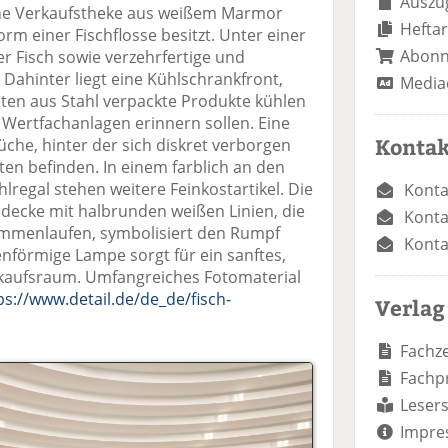
Auszug
ine Verkaufstheke aus weißem Marmor
Heftar
Form einer Fischflosse besitzt. Unter einer
Abon
er Fisch sowie verzehrfertige und
 Dahinter liegt eine Kühlschrankfront,
Media
en aus Stahl verpackte Produkte kühlen
Wertfachanlagen erinnern sollen. Eine
Kontak
üche, hinter der sich diskret verborgen
en befinden. In einem farblich an den
regal stehen weitere Feinkostartikel. Die
Konta
decke mit halbrunden weißen Linien, die
Konta
ammenlaufen, symbolisiert den Rumpf
Konta
senförmige Lampe sorgt für ein sanftes,
rkaufsraum. Umfangreiches Fotomaterial
ps://www.detail.de/de_de/fisch-
Verlag
Fachze
Fachp
Lesers
Impre