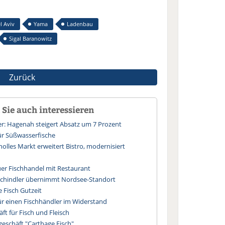
l Aviv
Yama
Ladenbau
Sigal Baranowitz
Zurück
Sie auch interessieren
: Hagenah steigert Absatz um 7 Prozent
ür Süßwasserfische
olles Markt erweitert Bistro, modernisiert
uer Fischhandel mit Restaurant
Schindler übernimmt Nordsee-Standort
e Fisch Gutzeit
ür einen Fischhändler im Widerstand
t für Fisch und Fleisch
eschäft "Carthage Fisch"