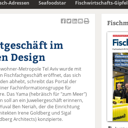
isch-Adressen
Seafoodstar
Fischwirtschafts-Gipfel
Fischm
Ar
Ar
Ar
Ar
Ar
ti
ti
ti
ti
ti
k
k
k
k
k
tgeschäft im
el
el
el
el
el
a
t
a
p
D
en Design
uf
wi
uf
er
ru
F
tt
Li
E
ck
inwohner-Metropole Tel Aviv wurde mit
ac
er
n
m
e
 Fischfachgeschäft eröffnet, das sich
e
n
k
ai
n
äden abhebt, schreibt das Portal der
b
e
l
 einer Fachinformationsgruppe für
o
di
v
re. Das Yama (hebräisch für "zum Meer")
o
n
er
in soll an ein Juweliergeschäft erinnern,
k
te
se
 Yuval Ben Neriah, der die Einrichtung
te
il
n
tekten Irene Goldberg und Sigal
il
e
d
berg Architects) konzipierte.
e
n
e
n
n