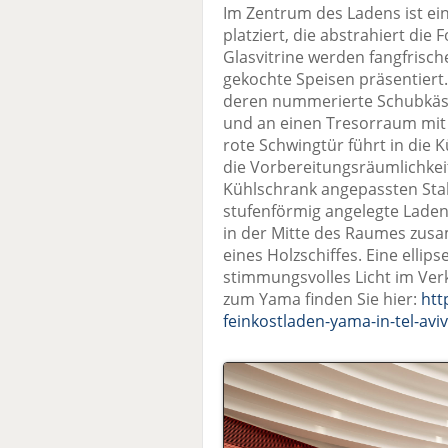
Im Zentrum des Ladens ist e
platziert, die abstrahiert die 
Glasvitrine werden fangfrisch
gekochte Speisen präsentiert.
deren nummerierte Schubkäst
und an einen Tresorraum mit 
rote Schwingtür führt in die K
die Vorbereitungsräumlichkeit
Kühlschrank angepassten Stahl
stufenförmig angelegte Laden
in der Mitte des Raumes zus
eines Holzschiffes. Eine ellip
stimmungsvolles Licht im Ve
zum Yama finden Sie hier:
htt
feinkostladen-yama-in-tel-aviv