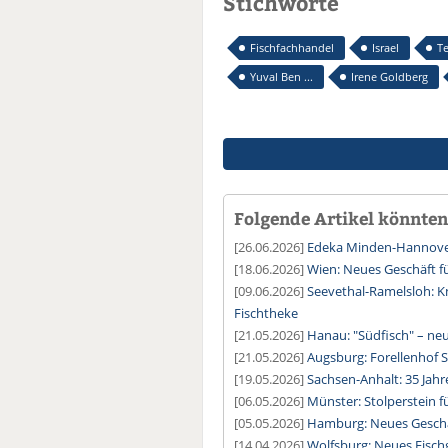
Stichworte
Fischfachhandel
Israel
Te
Yuval Ben ...
Irene Goldberg
Folgende Artikel könnten 
[26.06.2026]
Edeka Minden-Hannover
[18.06.2026]
Wien: Neues Geschäft f
[09.06.2026]
Seevethal-Ramelsloh: Kn
Fischtheke
[21.05.2026]
Hanau: "Südfisch" – ne
[21.05.2026]
Augsburg: Forellenhof 
[19.05.2026]
Sachsen-Anhalt: 35 Jahr
[06.05.2026]
Münster: Stolperstein f
[05.05.2026]
Hamburg: Neues Geschäf
[14.04.2026]
Wolfsburg: Neues Fischg