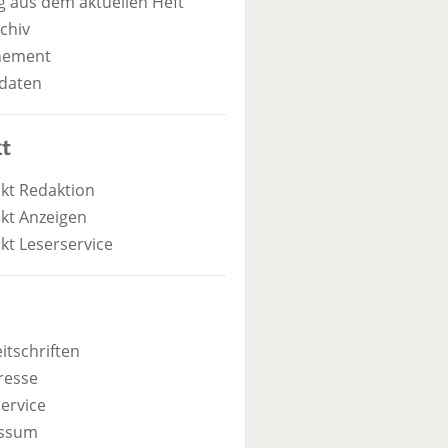
 aus dem aktuellen Heft
chiv
nement
daten
t
kt Redaktion
kt Anzeigen
kt Leserservice
itschriften
resse
ervice
ssum