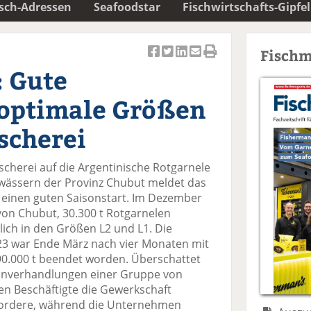
isch-Adressen
Seafoodstar
Fischwirtschafts-Gipfel
Fischm
Ar
Ar
Ar
Ar
Ar
: Gute
ti
ti
ti
ti
ti
k
k
k
k
k
 optimale Größen
el
el
el
el
el
a
t
a
p
D
scherei
uf
wi
uf
er
ru
F
tt
Li
E
ck
scherei auf die Argentinische Rotgarnele
ac
er
n
m
e
Gewässern der Provinz Chubut meldet das
e
n
k
ai
n
i einen guten Saisonstart. Im Dezember
b
e
l
von Chubut, 30.300 t Rotgarnelen
o
di
v
ich in den Größen L2 und L1. Die
o
n
er
/23 war Ende März nach vier Monaten mit
k
te
se
0.000 t beendet worden. Überschattet
te
il
n
ohnverhandlungen einer Gruppe von
il
e
d
n Beschäftigte die Gewerkschaft
e
n
e
ordere, während die Unternehmen
n
n