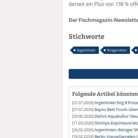
derzeit ein Plus von 138 % off
Der Fischmagazin-Newslette
Stichworte
Argentinien
Rotgarnelen
Folgende Artikel könnten 
[07.07.2026]
Argentinien fing 8 Proz
[07.07.2026]
Bayou Best Foods über
[29.06.2026]
Damm Aquakultur: Neue
[11.03.2026]
Shrimps-Exporteure leid
[26.02.2026]
Argentinien: Weniger Sh
[18.02.2026]
Berlin: HanseGarnelen-I