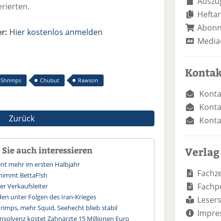
Auszug
erierten.
Heftar
Abon
r:
Hier kostenlos anmelden
Media
Kontak
Shrimps
Chubut
Rawson
Konta
Konta
Zurück
Konta
Sie auch interessieren
Verlag
ent mehr im ersten Halbjahr
Fachze
nimmt BettaF!sh
Fachp
r Verkaufsleiter
en unter Folgen des Iran-Krieges
Lesers
rimps, mehr Squid, Seehecht blieb stabil
Impre
nsolvenz kostet Zahnärzte 15 Millionen Euro