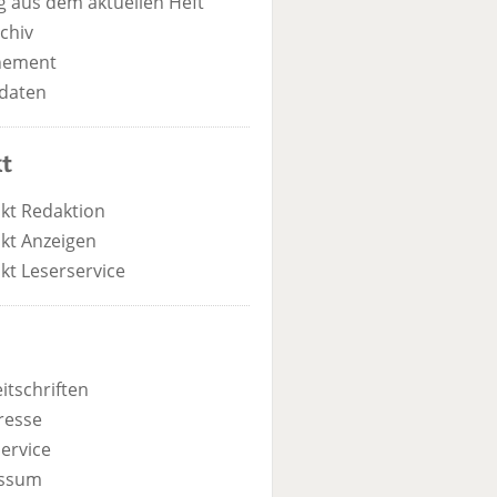
 aus dem aktuellen Heft
chiv
nement
daten
t
kt Redaktion
kt Anzeigen
kt Leserservice
itschriften
resse
ervice
ssum