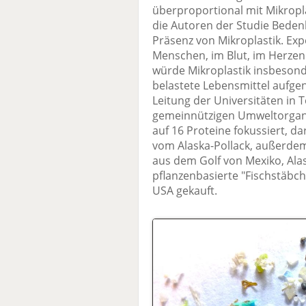
überproportional mit Mikropl
die Autoren der Studie Beden
Präsenz von Mikroplastik. Exp
Menschen, im Blut, im Herzen
würde Mikroplastik insbesond
belastete Lebensmittel aufg
Leitung der Universitäten in 
gemeinnützigen Umweltorgani
auf 16 Proteine fokussiert, d
vom Alaska-Pollack, außerde
aus dem Golf von Mexiko, Ala
pflanzenbasierte "Fischstäbc
USA gekauft.