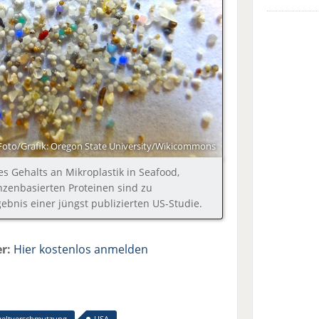
Foto/Grafik: Oregon State University/Wikicommons
es Gehalts an Mikroplastik in Seafood,
nzenbasierten Proteinen sind zu
gebnis einer jüngst publizierten US-Studie.
r:
Hier kostenlos anmelden
eltverschmutzung
USA