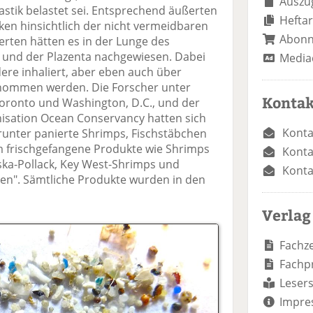
Auszug
astik belastet sei. Entsprechend äußerten
Heftar
ken hinsichtlich der nicht vermeidbaren
Abon
erten hätten es in der Lunge des
 und der Plazenta nachgewiesen. Dabei
Media
ere inhaliert, aber eben auch über
enommen werden. Die Forscher unter
Kontak
Toronto und Washington, D.C., und der
sation Ocean Conservancy hatten sich
Konta
arunter panierte Shrimps, Fischstäbchen
m frischgefangene Produkte wie Shrimps
Konta
ska-Pollack, Key West-Shrimps und
Konta
hen". Sämtliche Produkte wurden in den
Verlag
Fachze
Fachp
Lesers
Impre