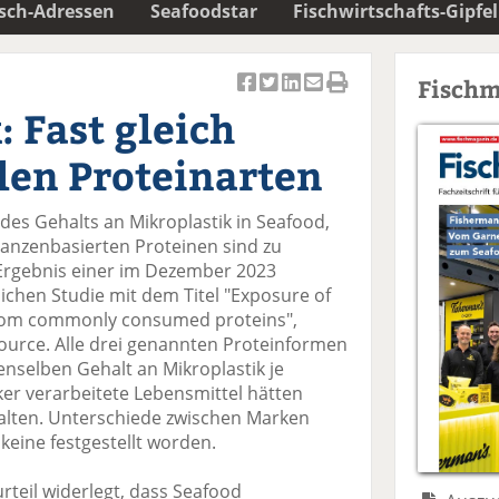
isch-Adressen
Seafoodstar
Fischwirtschafts-Gipfel
Fischm
Ar
Ar
Ar
Ar
Ar
: Fast gleich
ti
ti
ti
ti
ti
k
k
k
k
k
llen Proteinarten
el
el
el
el
el
a
t
a
p
D
 des Gehalts an Mikroplastik in Seafood,
uf
wi
uf
er
ru
lanzenbasierten Proteinen sind zu
F
tt
Li
E
ck
 Ergebnis einer im Dezember 2023
ac
er
n
m
e
lichen Studie mit dem Titel "Exposure of
e
n
k
ai
n
 from commonly consumed proteins",
b
e
l
Source. Alle drei genannten Proteinformen
o
di
v
selben Gehalt an Mikroplastik je
o
n
er
r verarbeitete Lebensmittel hätten
k
te
se
alten. Unterschiede zwischen Marken
te
il
n
keine festgestellt worden.
il
e
d
e
n
e
rteil widerlegt, dass Seafood
n
n