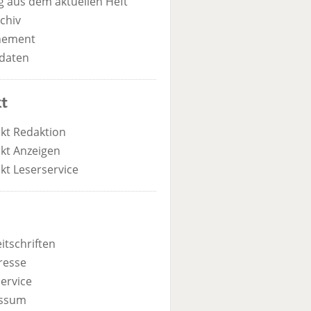
 aus dem aktuellen Heft
chiv
nement
daten
t
kt Redaktion
kt Anzeigen
kt Leserservice
itschriften
resse
ervice
ssum