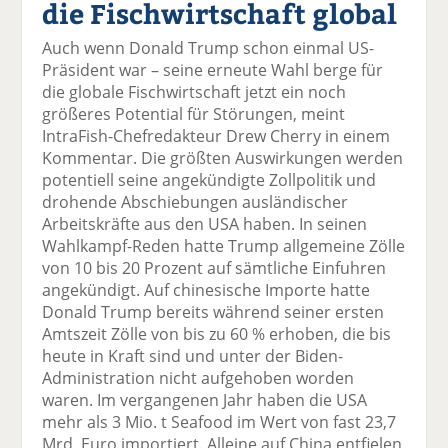
die Fischwirtschaft global
el
el
el
el
el
a
t
a
p
D
Auch wenn Donald Trump schon einmal US-
uf
wi
uf
er
ru
Präsident war – seine erneute Wahl berge für
F
tt
Li
E
ck
die globale Fischwirtschaft jetzt ein noch
ac
er
n
m
e
größeres Potential für Störungen, meint
e
n
k
ai
n
IntraFish-Chefredakteur Drew Cherry in einem
b
e
l
Kommentar. Die größten Auswirkungen werden
o
di
v
potentiell seine angekündigte Zollpolitik und
o
n
er
drohende Abschiebungen ausländischer
k
te
se
Arbeitskräfte aus den USA haben. In seinen
te
il
n
Wahlkampf-Reden hatte Trump allgemeine Zölle
il
e
d
von 10 bis 20 Prozent auf sämtliche Einfuhren
e
n
e
angekündigt. Auf chinesische Importe hatte
n
n
Donald Trump bereits während seiner ersten
Amtszeit Zölle von bis zu 60 % erhoben, die bis
heute in Kraft sind und unter der Biden-
Administration nicht aufgehoben worden
waren. Im vergangenen Jahr haben die USA
mehr als 3 Mio. t Seafood im Wert von fast 23,7
Mrd. Euro importiert. Alleine auf China entfielen