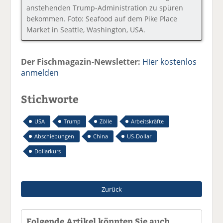
anstehenden Trump-Administration zu spüren
bekommen. Foto: Seafood auf dem Pike Place
Market in Seattle, Washington, USA.
Der Fischmagazin-Newsletter:
Hier kostenlos
anmelden
Stichworte
USA
Trump
Zölle
Arbeitskräfte
Abschiebungen
China
US-Dollar
Dollarkurs
Zurück
Folgende Artikel könnten Sie auch