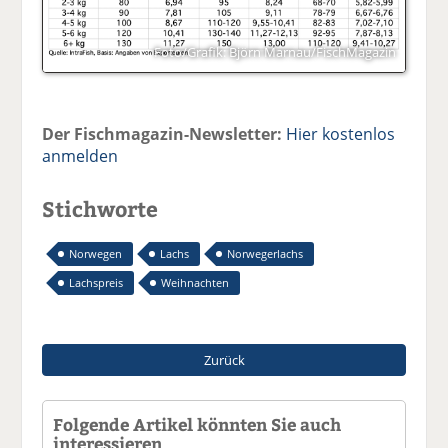
Foto/Grafik: Björn Marnau/FischMagazin
Der Fischmagazin-Newsletter:
Hier kostenlos
anmelden
Stichworte
Norwegen
Lachs
Norwegerlachs
Lachspreis
Weihnachten
Zurück
Folgende Artikel könnten Sie auch
interessieren