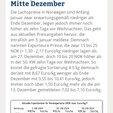
Mitte Dezember
el
el
el
el
el
a
t
a
p
D
Die Lachspreise in Norwegen sind Anfang
uf
wi
uf
er
ru
Januar zwar erwartungsgemäß niedriger als
F
tt
Li
E
ck
Ende Dezember, liegen jedoch immer noch
ac
er
n
m
e
höher als zehn Tage vor Weihnachten. Das geht
e
n
k
ai
n
aus aktuellen Preisangaben hervor, die
b
e
l
IntraFish am 3. Januar meldete. Demnach
o
di
v
nannten Exporteure Preise, die zwar 15 bis 25
o
n
er
NOK (= 1,30 - 2,17 Euro)/kg niedriger lagen als
k
te
se
am 27. Dezember, doch 10 bis 20 NOK höher als
te
il
n
in der 50. KW zehn Tage vor Weihnachten. So
il
e
d
kostet die gefragte Sortierung 4-5 kg demnach
e
n
e
derzeit mit 8,67 Euro/kg weniger als Ende
n
n
Dezember mit 9,55 bis 10,41 Euro/kg, jedoch
immer noch über 1,50 Euro/kg mehr als die am
13. Dezember gemeldeten 7,02 bis 7,10 Euro/kg.