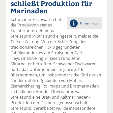
schließt Produktion für
el
el
el
el
el
a
t
a
p
D
Marinaden
uf
wi
uf
er
ru
F
tt
Li
E
ck
Schwaaner Fischwaren hat
ac
er
n
m
e
Firmeninfos
die Produktion seines
e
n
k
ai
n
Tochterunternehmens
b
e
l
Strelasund in Stralsund eingestellt, meldet die
o
di
v
Ostsee-Zeitung. Von der Schließung des
o
n
er
traditionsreichen, 1949 gegründeten
k
te
se
Fabrikstandortes am Stralsunder Carl-
te
il
n
Heydemann-Ring 91 seien rund zehn
il
e
d
Mitarbeiter betroffen. Schwaaner Fischwaren
e
n
e
hatte das Unternehmen im Jahre 2016
n
n
übernommen, um insbesondere die fünf neuen
Länder mit Großgebinden von Matjes,
Bismarckhering, Rollmops und Bratmarinaden
zu bedienen. Vor der Übernahme war
Strelasund eine Brat- und Kaltmarinaden-
Produktion der Fischereigenossenschaft
Strelasund. Verarbeitet wurde insbesondere