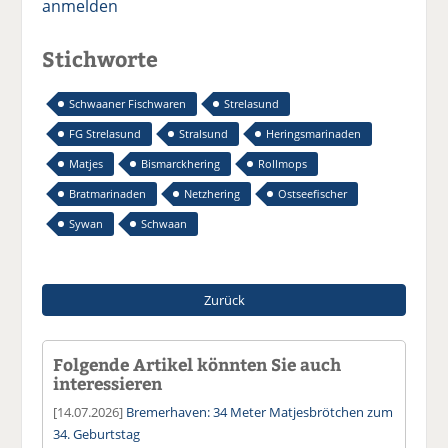
anmelden
Stichworte
Schwaaner Fischwaren
Strelasund
FG Strelasund
Stralsund
Heringsmarinaden
Matjes
Bismarckhering
Rollmops
Bratmarinaden
Netzhering
Ostseefischer
Sywan
Schwaan
Zurück
Folgende Artikel könnten Sie auch
interessieren
[14.07.2026]
Bremerhaven: 34 Meter Matjesbrötchen zum
34. Geburtstag